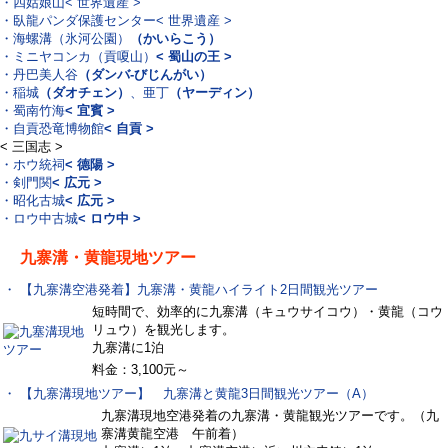
・四姑娘山
< 世界遺産 >
・臥龍パンダ保護センター
< 世界遺産 >
・海螺溝（氷河公園）
（かいらこう）
・ミニヤコンカ（貢嗄山）
< 蜀山の王 >
・丹巴美人谷
（ダンバ‐びじんがい）
・稲城
（ダオチェン）
、亜丁
（ヤーディン）
・蜀南竹海
< 宜賓 >
・自貢恐竜博物館
< 自貢 >
< 三国志 >
・ホウ統祠
< 德陽 >
・剣門関
< 広元 >
・昭化古城
< 広元 >
・ロウ中古城
< ロウ中 >
九寨溝・黄龍現地ツアー
・ 【九寨溝空港発着】九寨溝・黄龍ハイライト2日間観光ツアー
短時間で、効率的に九寨溝（キュウサイコウ）・黄龍（コウ
リュウ）を観光します。
九寨溝に1泊
料金：3,100元～
・ 【九寨溝現地ツアー】 九寨溝と黄龍3日間観光ツアー（A）
九寨溝現地空港発着の九寨溝・黄龍観光ツアーです。（九
寨溝黄龍空港 午前着）