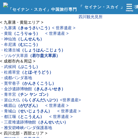
「 セイナン・スカイ 」 九寨
四川観光見所
館
< 九寨溝・黄龍エリア >
・九寨溝
（きゅうさいこう）
< 世界遺産 >
・黄龍
（こうりゅう）
< 世界遺産 >
・神仙池
（しんせんち）
・牟尼溝
（むにこう）
・松潘古城
（しょうはん-こじょう）
・ソルゲ大草原
（若尓盖大草原）
< 成都市内＆周辺 >
・武候祠
（ぶこうし）
・杜甫草堂
（とほ-そうどう）
・成都パンダ基地
・寛窄巷子
（かんさくこうし）
・金沙遺跡博物館
（きんさ-いせき）
・青羊宮
（チン ヤン ゴン）
・楽山大仏
（らくざんだいぶつ）
<世界遺産>
・峨眉山
（がびざん）
< 世界遺産 >
・青城山
（せいじょうさん）
< 世界遺産 >
・都江堰
（とこうえん）
< 世界遺産 >
・三星堆遺跡博物館
（さんせいたい）
・雅安碧峰峡パンダ保護基地
< 四川北部・西部エリア >