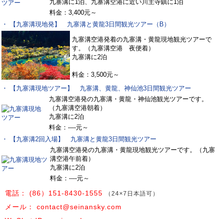
九寨溝に1泊、九寨溝空港に近い川主寺鎮に1泊
料金：3,400元～
・ 【九寨溝現地発】 九寨溝と黄龍3日間観光ツアー（B）
九寨溝空港発着の九寨溝・黄龍現地観光ツアーで
す。（九寨溝空港 夜便着）
九寨溝に2泊
料金：3,500元～
・ 【九寨溝現地ツアー】 九寨溝、黄龍、神仙池3日間観光ツアー
九寨溝空港発の九寨溝・黄龍・神仙池観光ツアーです。
（九寨溝空港朝着）
九寨溝に2泊
料金：----元～
・ 【九寨溝2回入場】 九寨溝と黄龍3日間観光ツアー
九寨溝空港発の九寨溝・黄龍現地観光ツアーです。（九寨
溝空港午前着）
九寨溝に2泊
料金：----元～
電話：
(86）151-8430-1555
（24×7日本語可）
メール：
contact@seinansky.com