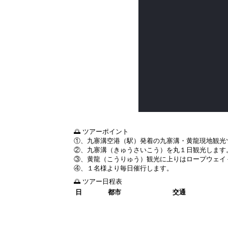
🌅 ツアーポイント
①、九寨溝空港（駅）発着の九寨溝・黄龍現地観光
②、九寨溝（きゅうさいこう）を丸１日観光します
③、黄龍（こうりゅう）観光に上りはロープウェイ
④、１名様より毎日催行します。
🌅 ツアー日程表
日
都市
交通