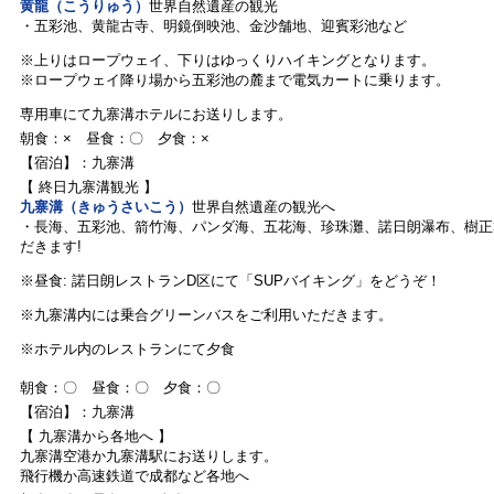
黄龍（こうりゅう）
世界自然遺産
の観光
・五彩池、黄龍古寺、明鏡倒映池、金沙舗地、迎賓彩池など
※上りはロープウェイ、下りはゆっくりハイキングとなります。
※ロープウェイ降り場から五彩池の麓まで電気カートに乗ります。
専用車にて九寨溝ホテルにお送りします。
朝食：× 昼食：〇 夕食：×
【宿泊】：九寨溝
【 終日九寨溝観光 】
九寨溝（きゅうさいこう）
世界自然遺産
の観光へ
・長海、五彩池、箭竹海、パンダ海、五花海、珍珠灘、諾日朗瀑布、樹正
だきます!
※昼食: 諾日朗レストランD区にて「SUPバイキング」をどうぞ！
※九寨溝内には乗合グリーンバスをご利用いただきます。
※ホテル内のレストランにて夕食
朝食：〇 昼食：〇 夕食：〇
【宿泊】：九寨溝
【 九寨溝から各地へ 】
九寨溝空港か九寨溝駅にお送りします。
飛行機か高速鉄道で成都など各地へ