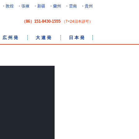
・敦煌
・張掖
・新疆
・蘭州
・雲南
・貴州
（86）151-8430-1555
（7×24日本語可）
広 州 発
大 連 発
日 本 発