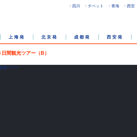
・四川
・チベット
・青海
・西安
上 海 発
北 京 発
成 都 発
西 安 発
３日間観光ツアー（B）