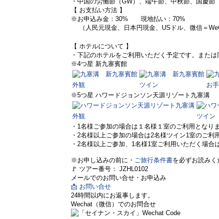
・中国の労働節（GW）、端午節、中秋節、国慶節（
【 お支払い方法 】
※お申込み金：30% 現地払い：70%
（人民元現金、日本円現金、USドル、微信＝WeCha
【 ホテルについて 】
・下記のホテルをご利用いただく予定です。または
※4つ星 新九寨賓館
外観
ツイン
お手
※5つ星 ハワードジョンソン天源リゾート九寨溝
外観
ツイン
・1名様ご参加の場合は１名様１室のご利用となり
・2名様以上ご参加の場合は2名様ツイン1室のご利
・2名様以上ご参加、1名様1室ご利用いただく場
※お申し込みの前に・
ご旅行条件書
を必ずお読みく
🚩 ツアー番号： JZHL0102
メールでのお問い合せ・お申込み
📩 お問い合せ
24時間以内にお返事します。
Wechat（微信）でのお問合せ