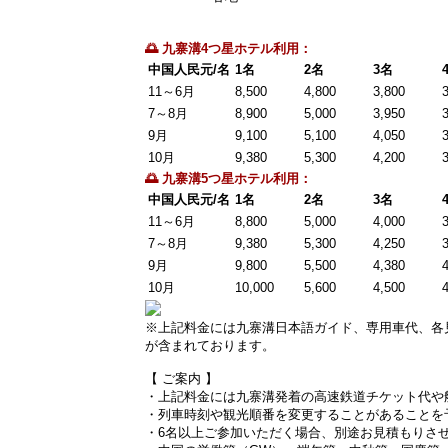
🌅 九寨溝4つ星ホテル利用：
中国人民元/名
1名
2名
3名
11～6月
8,500
4,800
3,800
7～8月
8,900
5,000
3,950
9月
9,100
5,100
4,050
10月
9,380
5,300
4,200
🌅 九寨溝5つ星ホテル利用：
中国人民元/名
1名
2名
3名
11～6月
8,800
5,000
4,000
7～8月
9,380
5,300
4,250
9月
9,800
5,500
4,380
10月
10,000
5,600
4,500
※上記料金には九寨溝日本語ガイド、専用車代、各
が含まれております。
【 ご案内 】
・上記料金には九寨溝発着の高速鉄道チケット代や
・列車時刻や観光順番を変更することがあることを
・6名以上ご参加いただく場合、別途お見積もりさ