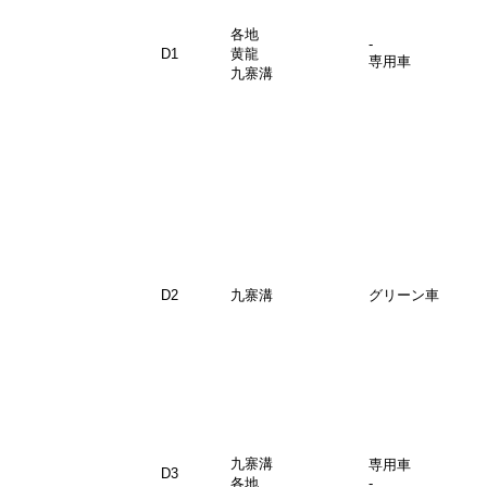
各地
-
D1
黄龍
専用車
九寨溝
D2
九寨溝
グリーン車
九寨溝
専用車
D3
各地
-