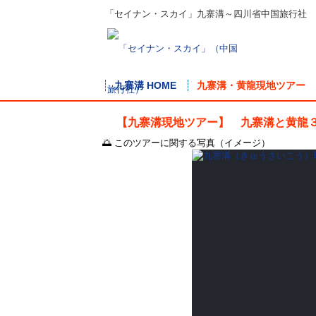
「セイナン・スカイ」九寨溝～四川省中国旅行社
九寨溝 HOME
九寨溝・黄龍現地ツアー
【九寨溝現地ツアー】 九寨溝と黄龍
🌅 このツアーに関する写真（イメージ）