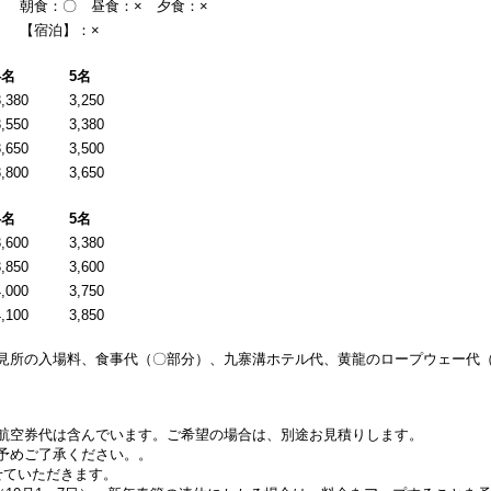
朝食：〇 昼食：× 夕食：×
【宿泊】：×
4名
5名
3,380
3,250
3,550
3,380
3,650
3,500
3,800
3,650
4名
5名
3,600
3,380
3,850
3,600
4,000
3,750
4,100
3,850
見所の入場料、食事代（〇部分）、九寨溝ホテル代、黄龍のロープウェー代
航空券代は含んでいます。ご希望の場合は、別途お見積りします。
予めご了承ください。。
せていただきます。