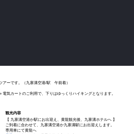
ツアーです。（九寨溝空港/駅 午前着）
。
＋電気カートのご利用で、下りはゆっくりハイキングとなります。
観光内容
【 九寨溝空港か駅にお出迎え、黄龍観光後、九寨溝ホテルへ 】
ご到着に合わせて、九寨溝空港か九寨溝駅にお出迎えします。
専用車にて黄龍へ