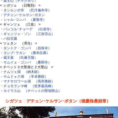
・薬王山（チャクポリ）
< シガツェ （日喀則） >
・タシルンポ寺 （扎什倫布寺）
・デチェン･ケルサン･ポタン
・シャル･コンパ （夏魯寺）
< ギャンツェ （江孜） >
・パンコル･チョーデ （白居寺）
・ギャンツェ・ゾン （江孜宗山）
・パ拉荘園
< ツェタン （澤当） >
・タントク・ゴンパ （昌珠寺）
・ヨンブ･ラカン （雍布拉康）
・蔵王墓 （吐蕃王陵）
・サムイェ・ゴンパ （桑耶寺）
< チベット３大聖湖と２大聖山 >
・ナムツェ湖 （納木錯）
・ヤムドォク湖 （羊卓雍錯）
・マナサロワール湖 （瑪旁雍錯）
・チョモランマ峰 （世界最高峰）
・カイラス山 （チベットの聖地聖山）
シガツェ デチェン･ケルサン･ポタン（德慶格桑頻章）