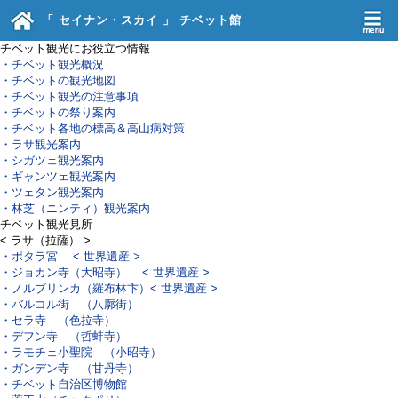
「 セイナン・スカイ 」 チベット館
チベット観光にお役立つ情報
・チベット観光概況
・チベットの観光地図
・チベット観光の注意事項
・チベットの祭り案内
・チベット各地の標高＆高山病対策
・ラサ観光案内
・シガツェ観光案内
・ギャンツェ観光案内
・ツェタン観光案内
・林芝（ニンティ）観光案内
チベット観光見所
< ラサ（拉薩） >
・ポタラ宮
< 世界遺産 >
・ジョカン寺（大昭寺）
< 世界遺産 >
・ノルブリンカ（羅布林卞）
< 世界遺産 >
・バルコル街 （八廓街）
・セラ寺 （色拉寺）
・デフン寺 （哲蚌寺）
・ラモチェ小聖院 （小昭寺）
・ガンデン寺 （甘丹寺）
・チベット自治区博物館