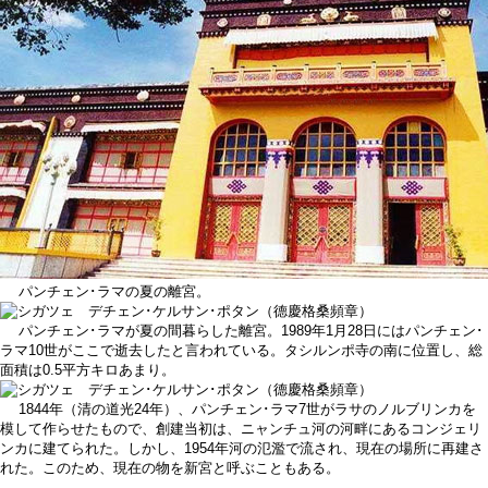
パンチェン･ラマの夏の離宮。
パンチェン･ラマが夏の間暮らした離宮。1989年1月28日にはパンチェン･
ラマ10世がここで逝去したと言われている。タシルンポ寺の南に位置し、総
面積は0.5平方キロあまり。
1844年（清の道光24年）、パンチェン･ラマ7世がラサのノルブリンカを
模して作らせたもので、創建当初は、ニャンチュ河の河畔にあるコンジェリ
ンカに建てられた。しかし、1954年河の氾濫で流され、現在の場所に再建さ
れた。このため、現在の物を新宮と呼ぶこともある。