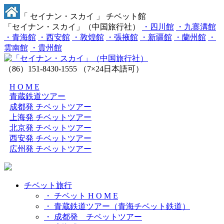
「 セイナン・スカイ 」 チベット館
「セイナン・スカイ」（中国旅行社）
・四川館
・九寨溝館
・青海館
・西安館
・敦煌館
・張掖館
・新疆館
・蘭州館
・
雲南館
・貴州館
（86）151-8430-1555
（7×24日本語可）
H O M E
青蔵鉄道ツアー
成都発 チベットツアー
上海発 チベットツアー
北京発 チベットツアー
西安発 チベットツアー
広州発 チベットツアー
チベット旅行
・ チベット H O M E
・ 青蔵鉄道ツアー（青海チベット鉄道）
・ 成都発 チベットツアー