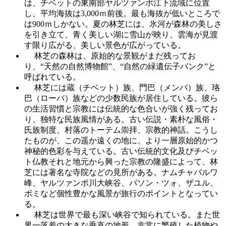
は、チベットの東南部ヤルツァンポ江下流域に位置
し、平均海抜は3,000ｍ前後。最も海抜が低いところで
は900ｍしかない。夏の林芝には、氷河が森林の美しさ
を引き立て、青く美しい湖に雪山が映り、雲海が見渡
す限り広がる、美しい景色が広がっている。
林芝の森林は、原始的な景観がまだ残ってお
り、“天然の自然博物館”、“自然の緑遺伝子バンク”と
呼ばれている。
林芝には蔵（チベット）族、門巴（メンバ）族、珞
巴（ローバ）族などの少数民族が居住している。彼ら
の生活習慣と宗教には伝統的な色合いが強く残ってお
り、独特な民族風情がある。古い伝説・素朴な風俗・
氏族制度、村落のトーテム崇拝、宗教的神話。こうし
たものが、この遥か遠くの地に、より一層原始的かつ
神秘的色彩を与えている。古い伝統的文化及びチベッ
ト仏教それと地元から興った宗教の隆盛によって、林
芝には著名な寺院などの見所がある。ナムチャバルワ
峰、ヤルツァンポ川大峡谷、パソン・ツォ、ザユル、
ボミなど個性豊かな風景が旅行のポイントとなってい
る。
林芝は世界で最も深い峡谷で知られている。また世
界一落差の大きな垂直の地形、非常に繁殖した植物や