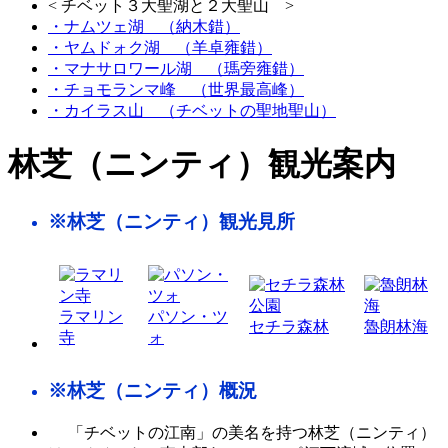
< チベット３大聖湖と２大聖山 >
・ナムツェ湖 （納木錯）
・ヤムドォク湖 （羊卓雍錯）
・マナサロワール湖 （瑪旁雍錯）
・チョモランマ峰 （世界最高峰）
・カイラス山 （チベットの聖地聖山）
林芝（ニンティ）観光案内
※林芝（ニンティ）観光見所
ラマリン
パソン・ツ
セチラ森林
魯朗林海
寺
ォ
※林芝（ニンティ）概況
「チベットの江南」の美名を持つ林芝（ニンティ）