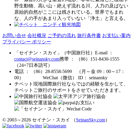
野生動物、高い山・絶えず流れる川、人力の及ばない
原始的自然がここには残されている。世界でもまれ
な、人の手があまり入っていない「浄土」と言える。
お問い合せ
会社概況
ご予約の流れ
旅行条件書
お支払い案内
プライバシー ポリシー
「セイナン・スカイ」（中国旅行社）
E-mail ：
contact@seinansky.com
携帯 ： （86）151-8430-1555
（24×7日本語可）
電話 ： （86）28-8558-5699 （月～金 09：00～17：
00）
WeChat（微信） ID： seinansky
チベット現地国際旅行社ならではの経験を生かして、
チベットご旅行のサポートをさせていただきます。
© 2003～2026 セイナン・スカイ （
SeinanSky.com
）