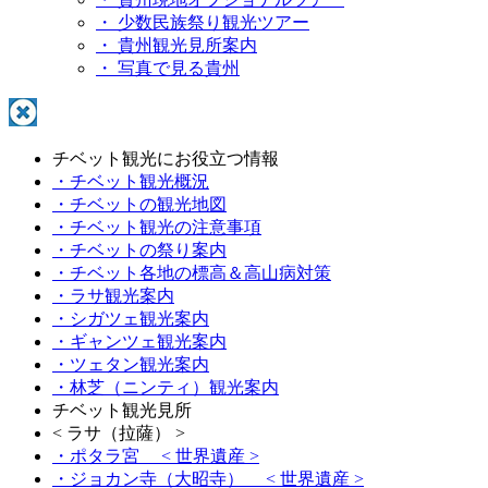
・ 少数民族祭り観光ツアー
・ 貴州観光見所案内
・ 写真で見る貴州
チベット観光にお役立つ情報
・チベット観光概況
・チベットの観光地図
・チベット観光の注意事項
・チベットの祭り案内
・チベット各地の標高＆高山病対策
・ラサ観光案内
・シガツェ観光案内
・ギャンツェ観光案内
・ツェタン観光案内
・林芝（ニンティ）観光案内
チベット観光見所
< ラサ（拉薩） >
・ポタラ宮
< 世界遺産 >
・ジョカン寺（大昭寺）
< 世界遺産 >