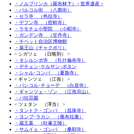
・ノルブリンカ（羅布林卞）
< 世界遺産 >
・バルコル街 （八廓街）
・セラ寺 （色拉寺）
・デフン寺 （哲蚌寺）
・ラモチェ小聖院 （小昭寺）
・ガンデン寺 （甘丹寺）
・チベット自治区博物館
・薬王山（チャクポリ）
< シガツェ （日喀則） >
・タシルンポ寺 （扎什倫布寺）
・デチェン･ケルサン･ポタン
・シャル･コンパ （夏魯寺）
< ギャンツェ （江孜） >
・パンコル･チョーデ （白居寺）
・ギャンツェ・ゾン （江孜宗山）
・パ拉荘園
< ツェタン （澤当） >
・タントク・ゴンパ （昌珠寺）
・ヨンブ･ラカン （雍布拉康）
・蔵王墓 （吐蕃王陵）
・サムイェ・ゴンパ （桑耶寺）