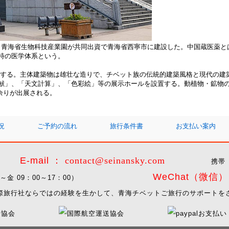
と青海省生物科技産業園が共同出資で青海省西寧市に建設した。中国蔵医薬と
特の医学体系という。
する。主体建築物は雄壮な造りで、チベット族の伝統的建築風格と現代の建
」、「天文計算」、「色彩絵」等の展示ホールを設置する。動植物・鉱物の標本は
冊余りが出展される。
況
ご予約の流れ
旅行条件書
お支払い案内
E-mail ：
contact@seinansky.com
携帯 
WeChat（微信） I
9 （月～金 09：00～17：00）
際旅行社ならではの経験を生かして、青海チベットご旅行のサポートを