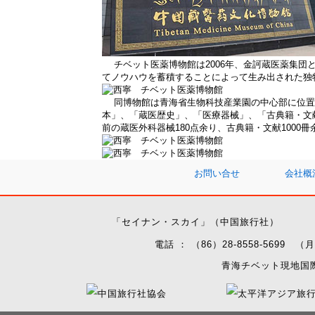
チベット医薬博物館は2006年、金訶蔵医薬集団
てノウハウを蓄積することによって生み出された独
同博物館は青海省生物科技産業園の中心部に位置
本」、「蔵医歴史」、「医療器械」、「古典籍・文献
前の蔵医外科器械180点余り、古典籍・文献1000
お問い合せ
会社概
「セイナン・スカイ」（中国旅行社）
電話 ： （86）28-8558-569
青海チベット現地国