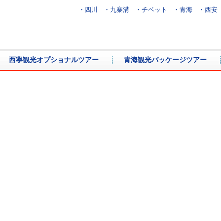
・四川
・九寨溝
・チベット
・青海
・西安
西寧観光オプショナルツアー
青海観光パッケージツアー