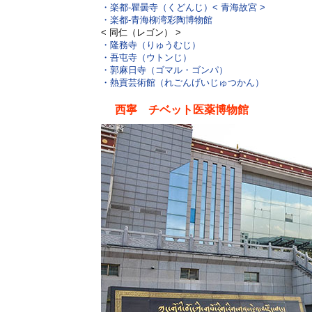
・楽都‐瞿曇寺（くどんじ）
< 青海故宮 >
・楽都‐青海柳湾彩陶博物館
< 同仁（レゴン） >
・隆務寺（りゅうむじ）
・吾屯寺（ウトンじ）
・郭麻日寺（ゴマル・ゴンパ）
・熱貢芸術館（れごんげいじゅつかん）
西寧 チベット医薬博物館