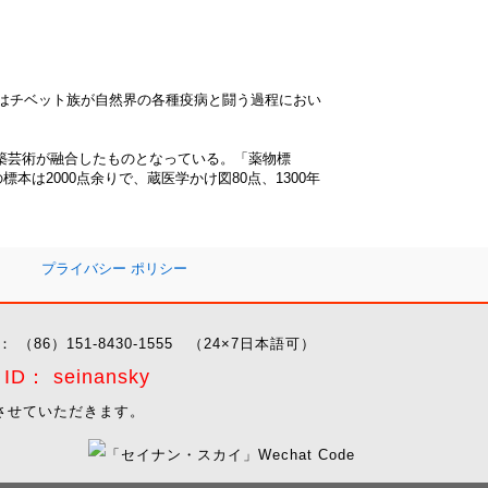
はチベット族が自然界の各種疫病と闘う過程におい
築芸術が融合したものとなっている。「薬物標
2000点余りで、蔵医学かけ図80点、1300年
プライバシー ポリシー
： （86）151-8430-1555 （24×7日本語可）
D： seinansky
させていただきます。