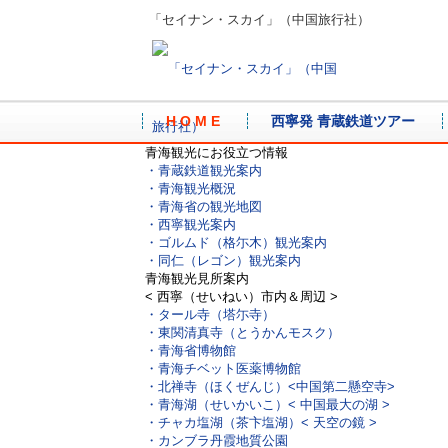
「セイナン・スカイ」（中国旅行社）
H O M E
西寧発 青蔵鉄道ツアー
青海観光にお役立つ情報
・青蔵鉄道観光案内
・青海観光概況
・青海省の観光地図
・西寧観光案内
・ゴルムド（格尓木）観光案内
・同仁（レゴン）観光案内
青海観光見所案内
< 西寧（せいねい）市内＆周辺 >
・タール寺（塔尓寺）
・東関清真寺（とうかんモスク）
・青海省博物館
・青海チベット医薬博物館
・北禅寺（ほくぜんじ）
<中国第二懸空寺>
・青海湖（せいかいこ）
< 中国最大の湖 >
・チャカ塩湖（茶卞塩湖）
< 天空の鏡 >
・カンブラ丹霞地質公園