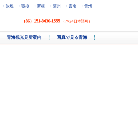
・敦煌
・張掖
・新疆
・蘭州
・雲南
・貴州
（86）151-8430-1555
（7×24日本語可）
青海観光見所案内
写真で見る青海