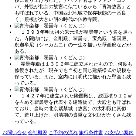
模に造り上げられた。チベット名はドツァン・コン
パ、外観が北京の故宮に似ているから「青海故宮」と
も呼ばれている。中国西北地域で保存状態の一番良
く、規模が大きい明の時代の仏教寺院。
１３９３年明太祖の朱元璋が瞿曇寺という名を賜っ
た。寺院内には、金剛殿、瞿曇寺、宝光殿、隆国殿、
釈迦牟尼（シャカムニ）の一生を描いた壁画廊などが
ある。
瞿曇寺殿は１３９２年に建立されたもので、何度も
修復されたが、現在でも当初と同じ建築様式や規模を
保っている。また、室内には明代に描かれた壁画も残
っている。
１４２７年に建立された隆国殿は、総面積９１２㎡
を占める瞿曇寺を代表する建造物で、大殿とも呼ばれ
ており、当時の北京紫禁城（故宮）の太和殿に真似
て、造り上げた。明清期の貴重な文化財がたくさん残
っている。
お問い合せ
会社概況
ご予約の流れ
旅行条件書
お支払い案内