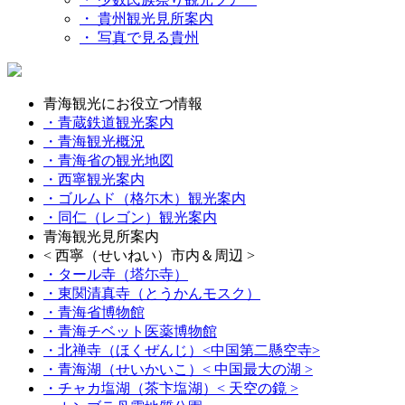
・ 貴州観光見所案内
・ 写真で見る貴州
青海観光にお役立つ情報
・青蔵鉄道観光案内
・青海観光概況
・青海省の観光地図
・西寧観光案内
・ゴルムド（格尓木）観光案内
・同仁（レゴン）観光案内
青海観光見所案内
< 西寧（せいねい）市内＆周辺 >
・タール寺（塔尓寺）
・東関清真寺（とうかんモスク）
・青海省博物館
・青海チベット医薬博物館
・北禅寺（ほくぜんじ）
<中国第二懸空寺>
・青海湖（せいかいこ）
< 中国最大の湖 >
・チャカ塩湖（茶卞塩湖）
< 天空の鏡 >