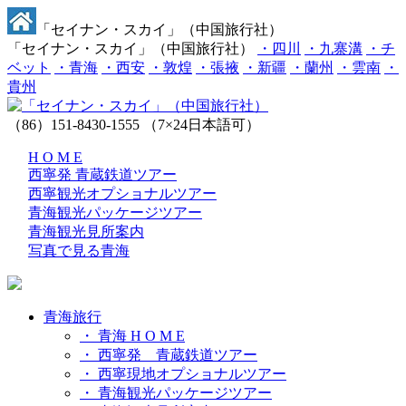
「セイナン・スカイ」（中国旅行社）
「セイナン・スカイ」（中国旅行社）
・四川
・九寨溝
・チ
ベット
・青海
・西安
・敦煌
・張掖
・新疆
・蘭州
・雲南
・
貴州
（86）151-8430-1555
（7×24日本語可）
H O M E
西寧発 青蔵鉄道ツアー
西寧観光オプショナルツアー
青海観光パッケージツアー
青海観光見所案内
写真で見る青海
青海旅行
・ 青海 H O M E
・ 西寧発 青蔵鉄道ツアー
・ 西寧現地オプショナルツアー
・ 青海観光パッケージツアー