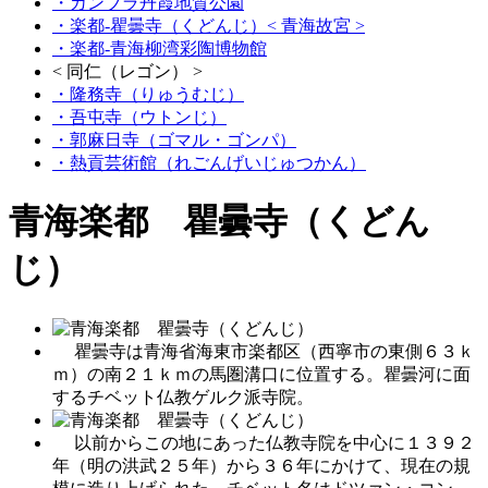
・カンブラ丹霞地質公園
・楽都‐瞿曇寺（くどんじ）
< 青海故宮 >
・楽都‐青海柳湾彩陶博物館
< 同仁（レゴン） >
・隆務寺（りゅうむじ）
・吾屯寺（ウトンじ）
・郭麻日寺（ゴマル・ゴンパ）
・熱貢芸術館（れごんげいじゅつかん）
青海楽都 瞿曇寺（くどん
じ）
瞿曇寺は青海省海東市楽都区（西寧市の東側６３ｋ
ｍ）の南２１ｋｍの馬圏溝口に位置する。瞿曇河に面
するチベット仏教ゲルク派寺院。
以前からこの地にあった仏教寺院を中心に１３９２
年（明の洪武２５年）から３６年にかけて、現在の規