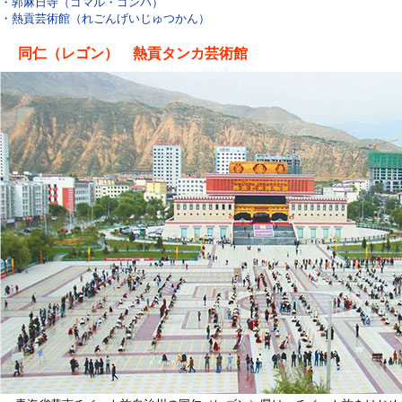
・郭麻日寺（ゴマル・ゴンパ）
・熱貢芸術館（れごんげいじゅつかん）
同仁（レゴン） 熱貢タンカ芸術館