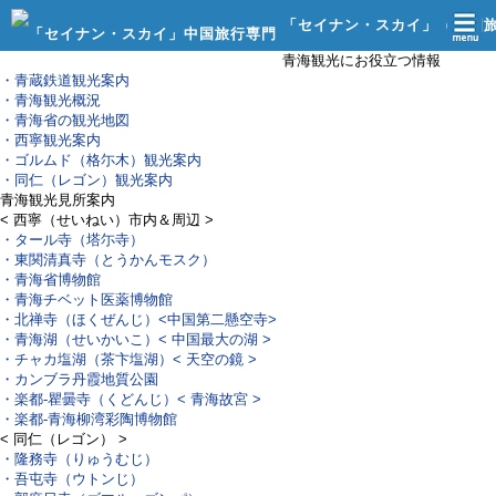
「セイナン・スカイ」（中国
青海観光にお役立つ情報
行社）
・青蔵鉄道観光案内
・青海観光概況
・青海省の観光地図
・西寧観光案内
・ゴルムド（格尓木）観光案内
・同仁（レゴン）観光案内
青海観光見所案内
< 西寧（せいねい）市内＆周辺 >
・タール寺（塔尓寺）
・東関清真寺（とうかんモスク）
・青海省博物館
・青海チベット医薬博物館
・北禅寺（ほくぜんじ）
<中国第二懸空寺>
・青海湖（せいかいこ）
< 中国最大の湖 >
・チャカ塩湖（茶卞塩湖）
< 天空の鏡 >
・カンブラ丹霞地質公園
・楽都‐瞿曇寺（くどんじ）
< 青海故宮 >
・楽都‐青海柳湾彩陶博物館
< 同仁（レゴン） >
・隆務寺（りゅうむじ）
・吾屯寺（ウトンじ）