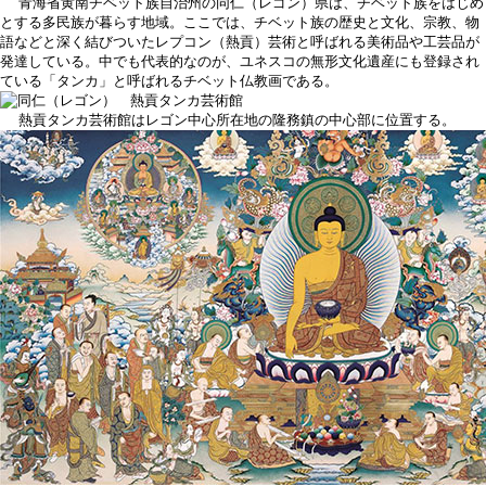
青海省黄南チベット族自治州の同仁（レゴン）県は、チベット族をはじめ
とする多民族が暮らす地域。ここでは、チベット族の歴史と文化、宗教、物
語などと深く結びついたレプコン（熱貢）芸術と呼ばれる美術品や工芸品が
発達している。中でも代表的なのが、ユネスコの無形文化遺産にも登録され
ている「タンカ」と呼ばれるチベット仏教画である。
熱貢タンカ芸術館はレゴン中心所在地の隆務鎮の中心部に位置する。