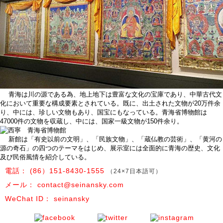
青海は川の源である為、地上地下は豊富な文化の宝庫であり、中華古代文
化において重要な構成要素とされている。既に、出土された文物が20万件余
り、中には、珍しい文物もあり、国宝にもなっている。青海省博物館は
47000件の文物を収蔵し、中には、国家一級文物が150件余り。
新館は「有史以前の文明」、「民族文物」、「蔵仏教の芸術」、「黄河の
源の奇石」の四つのテーマをはじめ、展示室には全面的に青海の歴史、文化
及び民俗風情を紹介している。
電話：
(86）151-8430-1555
（24×7日本語可）
メール：
contact@seinansky.com
WeChat ID：
seinansky