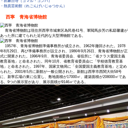
・郭麻日寺（ゴマル・ゴンパ）
・熱貢芸術館（れごんげいじゅつかん）
西寧 青海省博物館
青海省博物館は現住所西寧市城東区為民巷41号、軍閥馬歩芳の私邸馨廬が
あった所に建てられた近代的な大型博物館である。
1957年、青海省博物館準備事務所が成立され、1962年撤回された。1978
年8月29日、再び準備事務所が設立され、1986年9月26日、青海省博物館が正
式に開業された。1996年9月、青海省委員会、省役所に「省クラス愛国主義
教育基地」と命名された。同年10月、省教育省委員会に「学校徳育教育基
地」と命名された。1997年、国家文物局に「全国愛国主義教育基地」と定め
られた。2001年5月に新館が一般公開された。新館は西寧市西関大街58号
に、新寧広場の東に位置し、敷地面積が17000㎡、建築面積が208000㎡であ
る。9つの展示室があり、展示面積が9146㎡である。