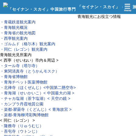
「セイナン・スカイ」（中国
青海観光にお役立つ情報
行社）
・青蔵鉄道観光案内
・青海観光概況
・青海省の観光地図
・西寧観光案内
・ゴルムド（格尓木）観光案内
・同仁（レゴン）観光案内
青海観光見所案内
< 西寧（せいねい）市内＆周辺 >
・タール寺（塔尓寺）
・東関清真寺（とうかんモスク）
・青海省博物館
・青海チベット医薬博物館
・北禅寺（ほくぜんじ）
<中国第二懸空寺>
・青海湖（せいかいこ）
< 中国最大の湖 >
・チャカ塩湖（茶卞塩湖）
< 天空の鏡 >
・カンブラ丹霞地質公園
・楽都‐瞿曇寺（くどんじ）
< 青海故宮 >
・楽都‐青海柳湾彩陶博物館
< 同仁（レゴン） >
・隆務寺（りゅうむじ）
・吾屯寺（ウトンじ）