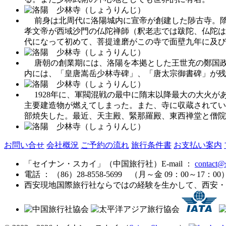
前身は北周代に洛陽城内に宣帝が創建した陟古寺。隋の文
孝文帝が西域沙門の仏陀禅師（釈老志では跋陀、仏陀は
代になって初めて、菩提達磨がこの寺で面壁九年に及び
唐朝の創業期には、洛陽を本拠とした王世充の鄭国政
内には、「皇唐嵩岳少林寺碑」、「唐太宗御書碑」が残
1928年に、軍閥混戦の最中に隋末以降最大の大火が
主要建造物が燃えてしまった。また、寺に収蔵されてい
部焼失した。最近、天主殿、緊那羅殿、東西禅堂と僧院
お問い合せ
会社概況
ご予約の流れ
旅行条件書
お支払い案内
「セイナン・スカイ」（中国旅行社）
E-mail ：
contact@
電話 ： （86）28-8558-5699 （月～金 09：00～
西安現地国際旅行社ならではの経験を生かして、西安・