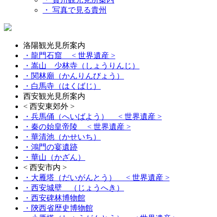
・ 写真で見る貴州
洛陽観光見所案内
・龍門石窟
< 世界遺産 >
・嵩山 少林寺（しょうりんじ）
・関林廟（かんりんびょう）
・白馬寺（はくばじ）
西安観光見所案内
< 西安東郊外 >
・兵馬俑（へいばよう）
< 世界遺産 >
・秦の始皇帝陵
< 世界遺産 >
・華清池（かせいち）
・鴻門の宴遺跡
・華山（かざん）
< 西安市内 >
・大雁塔（だいがんとう）
< 世界遺産 >
・西安城壁 （じょうへき）
・西安碑林博物館
・陝西省歴史博物館