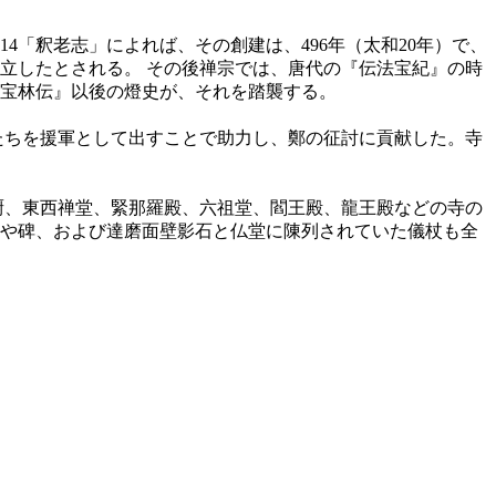
「釈老志」によれば、その創建は、496年（太和20年）で、
立したとされる。 その後禅宗では、唐代の『伝法宝紀』の時
宝林伝』以後の燈史が、それを踏襲する。
ちを援軍として出すことで助力し、鄭の征討に貢献した。寺
厨、東西禅堂、緊那羅殿、六祖堂、閻王殿、龍王殿などの寺の
や碑、および達磨面壁影石と仏堂に陳列されていた儀杖も全