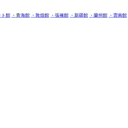
ット館
・青海館
・敦煌館
・張掖館
・新疆館
・蘭州館
・雲南館