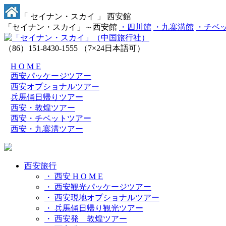
「 セイナン・スカイ 」 西安館
「セイナン・スカイ」～西安館
・四川館
・九寨溝館
・チベ
（86）151-8430-1555
（7×24日本語可）
H O M E
西安パッケージツアー
西安オプショナルツアー
兵馬俑日帰りツアー
西安・敦煌ツアー
西安・チベットツアー
西安・九寨溝ツアー
西安旅行
・ 西安 H O M E
・ 西安観光パッケージツアー
・ 西安現地オプショナルツアー
・ 兵馬俑日帰り観光ツアー
・ 西安発 敦煌ツアー