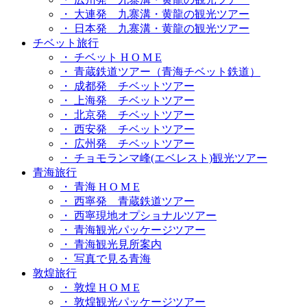
・ 大連発 九寨溝・黄龍の観光ツアー
・ 日本発 九寨溝・黄龍の観光ツアー
チベット旅行
・ チベット H O M E
・ 青蔵鉄道ツアー（青海チベット鉄道）
・ 成都発 チベットツアー
・ 上海発 チベットツアー
・ 北京発 チベットツアー
・ 西安発 チベットツアー
・ 広州発 チベットツアー
・ チョモランマ峰(エベレスト)観光ツアー
青海旅行
・ 青海 H O M E
・ 西寧発 青蔵鉄道ツアー
・ 西寧現地オプショナルツアー
・ 青海観光パッケージツアー
・ 青海観光見所案内
・ 写真で見る青海
敦煌旅行
・ 敦煌 H O M E
・ 敦煌観光パッケージツアー