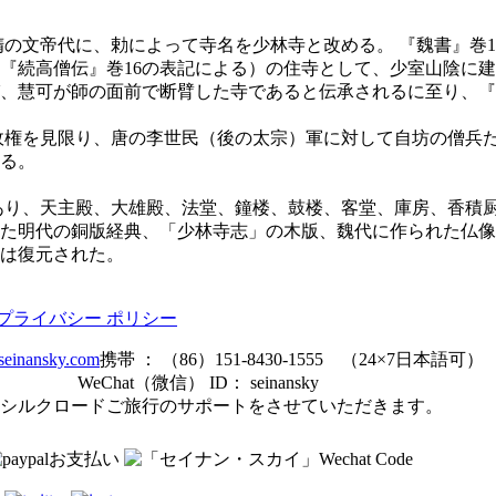
帝代に、勅によって寺名を少林寺と改める。 『魏書』巻114
『続高僧伝』巻16の表記による）の住寺として、少室山陰に建
、慧可が師の面前で断臂した寺であると伝承されるに至り、『
権を見限り、唐の李世民（後の太宗）軍に対して自坊の僧兵た
る。
あり、天主殿、大雄殿、法堂、鐘楼、鼓楼、客堂、庫房、香積
た明代の銅版経典、「少林寺志」の木版、魏代に作られた仏像
は復元された。
プライバシー ポリシー
seinansky.com
携帯 ： （86）151-8430-1555 （24×7日本語可）
17：00）
WeChat（微信） ID： seinansky
シルクロードご旅行のサポートをさせていただきます。