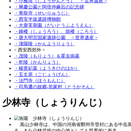
・小雁塔（しょうがんとう）
< 世界遺産 >
・興慶公園と阿倍仲麻呂の記念碑
・青龍寺（せいりゅうじ）
・西安半坂遺跡博物館
・大唐芙蓉園（だいとうふようえん）
・鐘楼（しょうろう）、鼓楼（ころう）
・唐大明宮国家遺跡公園
< 世界遺産 >
・漢陽陵（かんようりょう）
< 西安西郊外 >
・茂陵（もりょう）＆霍去病墓
・乾陵（かんりょう）
・楊貴妃墓（ようきひのはか）
・五丈原（ごじょうげん）
・法門寺（ほうもんじ）
・司馬遷の故郷‐党家村（とうかそん）
少林寺（しょうりんじ）
嵩山少林寺は、中国の河南省鄭州市登封にある中岳嵩
る。また少林武術の中心地としても世界的に有名。