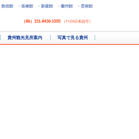
・敦煌館
・張掖館
・新疆館
・蘭州館
・雲南館
（86）151-8430-1555
（7×24日本語可）
貴州観光見所案内
写真で見る貴州