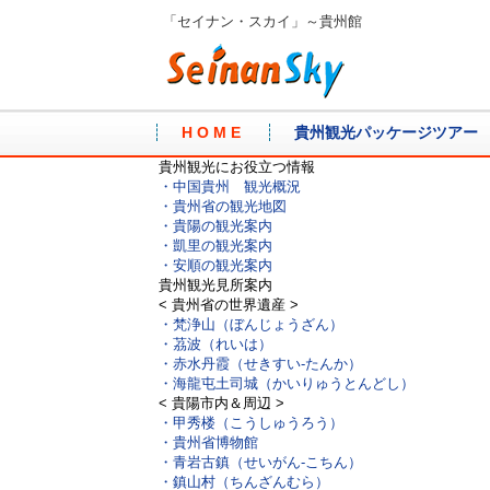
「セイナン・スカイ」～貴州館
H O M E
貴州観光パッケージツアー
貴州観光にお役立つ情報
・中国貴州 観光概況
・貴州省の観光地図
・貴陽の観光案内
・凱里の観光案内
・安順の観光案内
貴州観光見所案内
< 貴州省の世界遺産 >
・梵浄山（ぼんじょうざん）
・茘波（れいは）
・赤水丹霞（せきすい-たんか）
・海龍屯土司城（かいりゅうとんどし）
< 貴陽市内＆周辺 >
・甲秀楼（こうしゅうろう）
・貴州省博物館
・青岩古鎮（せいがん-こちん）
・鎮山村（ちんざんむら）