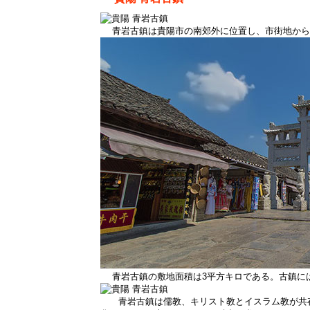
青岩古鎮は貴陽市の南郊外に位置し、市街地から2
青岩古鎮の敷地面積は3平方キロである。古鎮には
青岩古鎮は儒教、キリスト教とイスラム教が共存