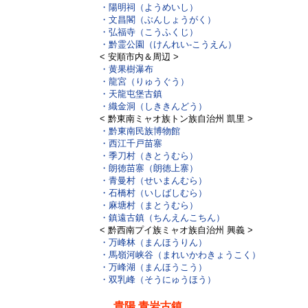
・陽明祠（ようめいし）
・文昌閣（ぶんしょうがく）
・弘福寺（こうふくじ）
・黔霊公園（けんれい-こうえん）
< 安順市内＆周辺 >
・黄果樹瀑布
・龍宮（りゅうぐう）
・天龍屯堡古鎮
・織金洞（しききんどう）
< 黔東南ミャオ族トン族自治州 凱里 >
・黔東南民族博物館
・西江千戸苗寨
・季刀村（きとうむら）
・朗徳苗寨（朗徳上寨）
・青曼村（せいまんむら）
・石橋村（いしばしむら）
・麻塘村（まとうむら）
・鎮遠古鎮（ちんえんこちん）
< 黔西南プイ族ミャオ族自治州 興義 >
・万峰林（まんほうりん）
・馬嶺河峡谷（まれいかわきょうこく）
・万峰湖（まんほうこう）
・双乳峰（そうにゅうほう）
貴陽 青岩古鎮