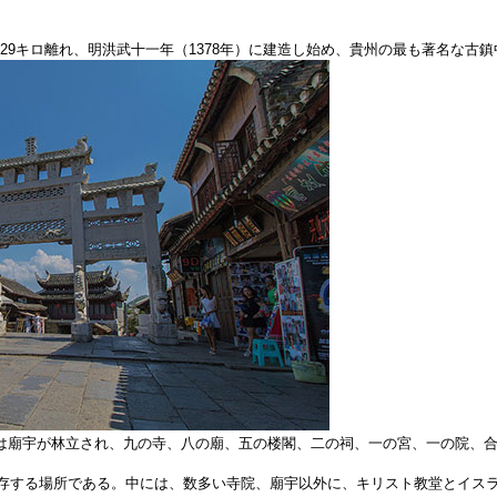
9キロ離れ、明洪武十一年（1378年）に建造し始め、貴州の最も著名な古鎮
廟宇が林立され、九の寺、八の廟、五の楼閣、二の祠、一の宮、一の院、合
する場所である。中には、数多い寺院、廟宇以外に、キリスト教堂とイスラ