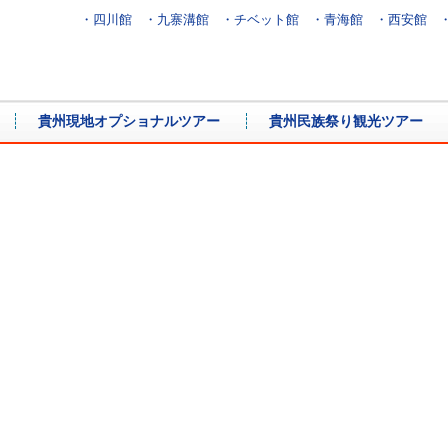
・四川館
・九寨溝館
・チベット館
・青海館
・西安館
貴州現地オプショナルツアー
貴州民族祭り観光ツアー