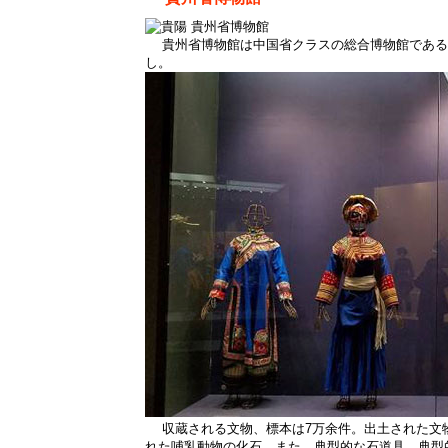
貴州省博物館は中国省クラスの総合博物館である。19
し。
収蔵される文物、標本は7万余件。出土された文物
れた哺乳動物の化石。また、典型的な石道具、典型