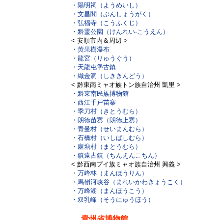
・陽明祠（ようめいし）
・文昌閣（ぶんしょうがく）
・弘福寺（こうふくじ）
・黔霊公園（けんれい-こうえん）
< 安順市内＆周辺 >
・黄果樹瀑布
・龍宮（りゅうぐう）
・天龍屯堡古鎮
・織金洞（しききんどう）
< 黔東南ミャオ族トン族自治州 凱里 >
・黔東南民族博物館
・西江千戸苗寨
・季刀村（きとうむら）
・朗徳苗寨（朗徳上寨）
・青曼村（せいまんむら）
・石橋村（いしばしむら）
・麻塘村（まとうむら）
・鎮遠古鎮（ちんえんこちん）
< 黔西南プイ族ミャオ族自治州 興義 >
・万峰林（まんほうりん）
・馬嶺河峡谷（まれいかわきょうこく）
・万峰湖（まんほうこう）
・双乳峰（そうにゅうほう）
貴州省博物館