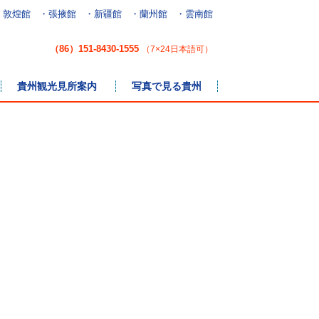
・敦煌館
・張掖館
・新疆館
・蘭州館
・雲南館
（86）151-8430-1555
（7×24日本語可）
貴州観光見所案内
写真で見る貴州