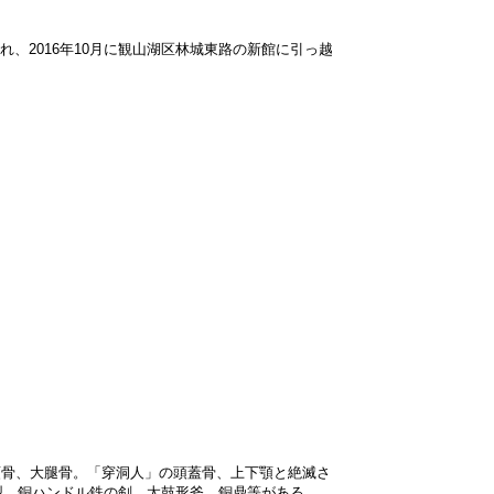
れ、2016年10月に観山湖区林城東路の新館に引っ越
骨、大腿骨。「穿洞人」の頭蓋骨、上下顎と絶滅さ
型、銅ハンドル鉄の剣、太鼓形斧、銅鼎等がある。