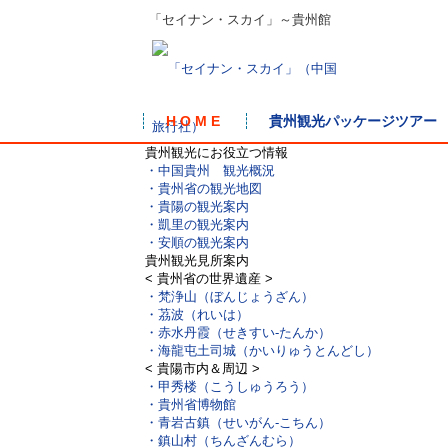
「セイナン・スカイ」～貴州館
H O M E
貴州観光パッケージツアー
貴州観光にお役立つ情報
・中国貴州 観光概況
・貴州省の観光地図
・貴陽の観光案内
・凱里の観光案内
・安順の観光案内
貴州観光見所案内
< 貴州省の世界遺産 >
・梵浄山（ぼんじょうざん）
・茘波（れいは）
・赤水丹霞（せきすい-たんか）
・海龍屯土司城（かいりゅうとんどし）
< 貴陽市内＆周辺 >
・甲秀楼（こうしゅうろう）
・貴州省博物館
・青岩古鎮（せいがん-こちん）
・鎮山村（ちんざんむら）