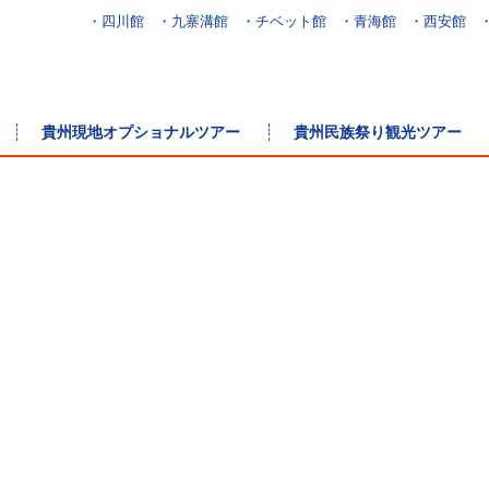
・四川館
・九寨溝館
・チベット館
・青海館
・西安館
貴州現地オプショナルツアー
貴州民族祭り観光ツアー