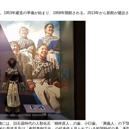
53年建造の準備が始まり、1958年開館される。2013年から新館が建設さ
には、旧石器時代の人類化石「桐梓原人」の歯、小臼歯。「興義人」の下顎
的な骨道具及び「夜郎青銅文化」の代表作と見られている戦国時代の矛、矛