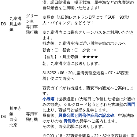
灘、諾日朗瀑布、樹正郡海、犀牛海などの九寨溝の
自然景色をご満喫いただきます!
グリー
※昼食: 諾日朗レストランD区にて「SUP 98元/
九寨溝
ン車
人・バイキング」をどうぞ！
D3
川主寺
専用車
鎮
飛行機
※九寨溝内には乗合グリーンバスをご利用いただき
ます。
観光後、九寨溝空港に近い川主寺鎮のホテルへ
朝食：〇 昼食：〇 夕食：×
【宿泊】：川主寺鎮 ★★★★
朝、九寨溝空港にお送りします。
3U3252（06：20九寨溝黄龍空港発～07：45西安
着）便にて西安へ
西安ガイドがお出迎え、西安市内観光へご案内しま
す。
小雁塔
（世界遺産）(火曜日に休館した場合は外観の
みの観光)、シルクロード起点とされた古城壁の
西門
川主寺
に上り、西城門と城壁を見学します。
鎮
専用車
昼食後、
興慶公園と阿倍仲麻呂の記念碑
、空海法師
D4
西安
飛行機
ゆかりの地
青龍寺
の見学へご案内します。
北京
その後、西安北駅にお送りします。
※G90（18：22西安北駅発～22：32北京西駅着）高