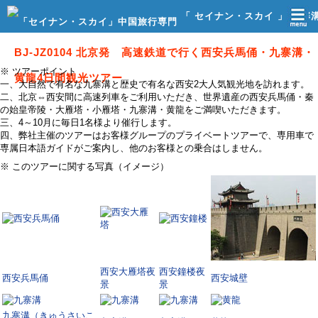
「 セイナン・スカイ 」 九寨
館
BJ-JZ0104 北京発 高速鉄道で行く西安兵馬俑・九寨溝・
※ ツアーポイント
黄龍4日間観光ツアー
一、大自然で有名な九寨溝と歴史で有名な西安2大人気観光地を訪れます。
二、北京⇔西安間に高速列車をご利用いただき、世界遺産の西安兵馬俑・秦
の始皇帝陵・大雁塔・小雁塔・九寨溝・黄龍をご満喫いただきます。
三、4～10月に毎日1名様より催行します。
四、弊社主催のツアーはお客様グループのプライベートツアーで、専用車で
専属日本語ガイドがご案内し、他のお客様との乗合はしません。
※ このツアーに関する写真（イメージ）
西安大雁塔夜
西安鐘楼夜
西安兵馬俑
西安城壁
景
景
九寨溝（きゅうさいこ