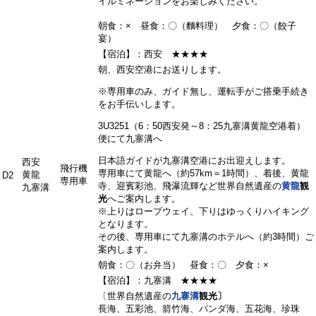
イルミネーションをお楽しみください。
朝食：× 昼食：〇（麵料理） 夕食：〇（餃子
宴）
【宿泊】：西安 ★★★★
朝、西安空港にお送りします。
※専用車のみ、ガイド無し、運転手がご搭乗手続き
をお手伝いします。
3U3251（6：50西安発～8：25九寨溝黄龍空港着）
便にて九寨溝へ
日本語ガイドが九寨溝空港にお出迎えします。
西安
飛行機
専用車にて黄龍へ（約57km＝1時間）、着後、黄龍
黄龍
D2
専用車
寺、迎賓彩池、飛瀑流輝など世界自然遺産の
黄龍
観
九寨溝
光
へご案内します。
※上りはロープウェイ、下りはゆっくりハイキング
となります。
その後、専用車にて九寨溝のホテルへ（約3時間）ご
案内します。
朝食：〇（お弁当） 昼食：〇 夕食：×
【宿泊】：九寨溝 ★★★★
〔世界自然遺産の
九寨溝
観光〕
長海、五彩池、箭竹海、パンダ海、五花海、珍珠