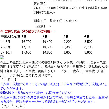
速列車か
G60（19：00西安北駅発～23：17北京西駅着）高速
列車にて北京へ
朝食：〇 昼食：〇 夕食：×
【宿泊】：×
※ ご旅行代金（4つ星ホテルご利用）：
中国人民元/名
1名
2名
3名
4名
4～6月
16,700
10,400
9,200
8,500
7～8月
17,100
10,600
9,380
8,700
9～10月
17,500
10,800
9,600
8,900
※上記料金には北京⇔西安間の往復列車チケット代（2等席）、西安⇔九寨
溝間往復航空券代（税込み）、各地日本語ガイド、専用車代、各見所の入場
料（九寨溝グリーン車代、黄龍上がりロープウェー代込）、食事代（〇部
分）、ホテル代が含まれております。
【 ご案内 】
※夕食：現地にてガイドとご相談いただき、ご自身で現地注文、現地払いし
ていただきます。
※5名以上ご参加いただく場合、お問合せください。
※北京⇔西安間に2等席ご利用の予定ですが、1等席ご希望でしたら、空席が
ある場合、差額をチャージーして1等席を手配させていただきます。
【 お支払い方法 】