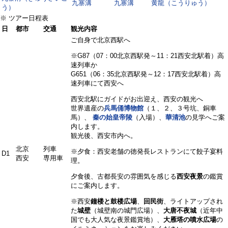
九寨溝
九寨溝
黄龍（こうりゅう）
う）
※ ツアー日程表
日
都市
交通
観光内容
ご自身で北京西駅へ
※G87（07：00北京西駅発～11：21西安北駅着）高
速列車か
G651（06：35北京西駅発～12：17西安北駅着）高
速列車にて西安へ
西安北駅にガイドがお出迎え、西安の観光へ
世界遺産の
兵馬俑博物館
（１、２、３号坑、銅車
馬）、
秦の始皇帝陵
（入場）、
華清池
の見学へご案
内します。
観光後、西安市内へ。
北京
列車
※夕食：西安老舗の徳発長レストランにて餃子宴料
D1
西安
専用車
理。
夕食後、古都長安の雰囲気を感じる
西安夜景
の鑑賞
にご案内します。
※西安
鐘楼と鼓楼広場
、
回民街
、ライトアップされ
た
城壁
（城壁南の城門広場）、
大唐不夜城
（近年中
国でも大人気な夜景鑑賞地）、
大雁塔の噴水広場
の