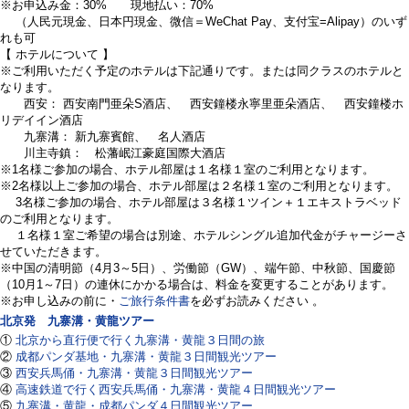
※お申込み金：30% 現地払い：70%
（人民元現金、日本円現金、微信＝WeChat Pay、支付宝=Alipay）のいず
れも可
【 ホテルについて 】
※ご利用いただく予定のホテルは下記通りです。または同クラスのホテルと
なります。
西安： 西安南門亜朵S酒店、 西安鐘楼永寧里亜朵酒店、 西安鐘楼ホ
リデイイン酒店
九寨溝： 新九寨賓館、 名人酒店
川主寺鎮： 松藩岷江豪庭国際大酒店
※1名様ご参加の場合、ホテル部屋は１名様１室のご利用となります。
※2名様以上ご参加の場合、ホテル部屋は２名様１室のご利用となります。
3名様ご参加の場合、ホテル部屋は３名様１ツイン＋１エキストラベッド
のご利用となります。
１名様１室ご希望の場合は別途、ホテルシングル追加代金がチャージーさ
せていただきます。
※中国の清明節（4月3～5日）、労働節（GW）、端午節、中秋節、国慶節
（10月1～7日）の連休にかかる場合は、料金を変更することがあります。
※お申し込みの前に・
ご旅行条件書
を必ずお読みください 。
北京発 九寨溝・黄龍ツアー
①
北京から直行便で行く九寨溝・黄龍３日間の旅
②
成都パンダ基地・九寨溝・黄龍３日間観光ツアー
③
西安兵馬俑・九寨溝・黄龍３日間観光ツアー
④
高速鉄道で行く西安兵馬俑・九寨溝・黄龍４日間観光ツアー
⑤
九寨溝・黄龍・成都パンダ４日間観光ツアー