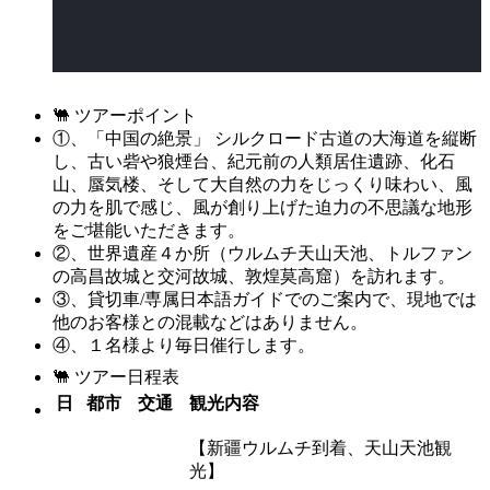
🐫 ツアーポイント
①、「中国の絶景」 シルクロード古道の大海道を縦断
し、古い砦や狼煙台、紀元前の人類居住遺跡、化石
山、蜃気楼、そして大自然の力をじっくり味わい、風
の力を肌で感じ、風が創り上げた迫力の不思議な地形
をご堪能いただきます。
②、世界遺産４か所（ウルムチ天山天池、トルファン
の高昌故城と交河故城、敦煌莫高窟）を訪れます。
③、貸切車/専属日本語ガイドでのご案内で、現地では
他のお客様との混載などはありません。
④、１名様より毎日催行します。
🐫 ツアー日程表
日
都市
交通
観光内容
【新疆ウルムチ到着、天山天池観
光】