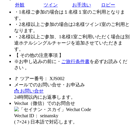
外観
ツイン
お手洗い
ロビー
・1名様ご参加の場合は１名様１室のご利用となりま
す。
・2名様以上ご参加の場合は2名様ツイン1室のご利用と
なります。
・2名様以上ご参加、1名様1室ご利用いただく場合は別
途ホテルシングルチャージを追加させていただきま
す。
【 その他の注意事項 】
※お申し込みの前に・
ご旅行条件書
を必ずお読みくだ
さい 。
🚩 ツアー番号： XJS002
メールでのお問い合せ・お申込み
📩 お問い合せ
24時間以内にお返事します。
Wechat（微信）でのお問合せ
Wechat ID： seinansky
( 7×24 ) 日本語で対応します。