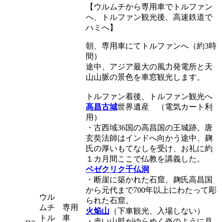
【ウルムチから専用車でトルファン
へ、トルファン観光後、高速鉄道で
ハミへ】
朝、専用車にてトルファンへ（約3時
間）
途中、アジア最大の風力発電所と天
山山脈の景色を車窓観光します。
トルファン着後、トルファン観光へ
高昌古城
世界遺産
（電気カート利
用）
・古西域36国の高昌国の王城跡。唐
玄奘法師はインドへ向かう途中、麹
氏の厚いもてなしを受け、お礼に約
１カ月間ここで仏教を講義した。
ベゼクリク千仏洞
・断崖に築かれた石窟、麹氏高昌国
から元代まで700年以上にわたって彫
ウル
られた石窟。
ムチ
専用
火焔山
（下車観光、入場しない）
トル
車
・赤い山肌がゆらめく炎のように見