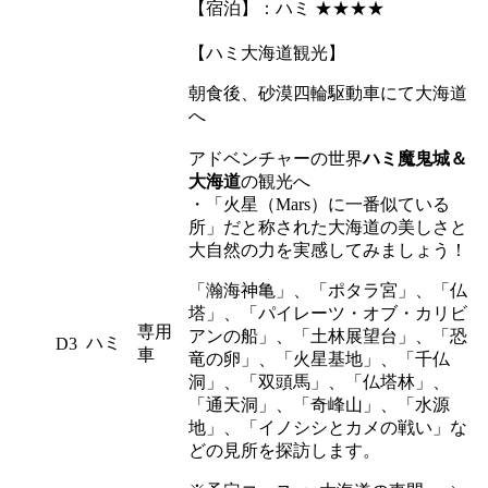
【宿泊】：ハミ ★★★★
【ハミ大海道観光】
朝食後、砂漠四輪駆動車にて大海道
へ
アドベンチャーの世界
ハミ魔鬼城＆
大海道
の観光へ
・「火星（Mars）に一番似ている
所」だと称された大海道の美しさと
大自然の力を実感してみましょう！
「瀚海神亀」、「ポタラ宮」、「仏
塔」、「パイレーツ・オブ・カリビ
専用
アンの船」、「土林展望台」、「恐
ハミ
D3
車
竜の卵」、「火星基地」、「千仏
洞」、「双頭馬」、「仏塔林」、
「通天洞」、「奇峰山」、「水源
地」、「イノシシとカメの戦い」な
どの見所を探訪します。