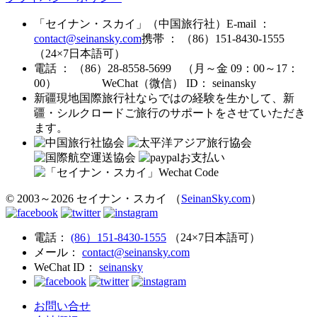
「セイナン・スカイ」（中国旅行社）
E-mail ：
contact@seinansky.com
携帯 ： （86）151-8430-1555
（24×7日本語可）
電話 ： （86）28-8558-5699 （月～金 09：00～17：
00）
WeChat（微信） ID： seinansky
新疆現地国際旅行社ならではの経験を生かして、新
疆・シルクロードご旅行のサポートをさせていただき
ます。
© 2003～2026 セイナン・スカイ （
SeinanSky.com
）
電話：
(86）151-8430-1555
（24×7日本語可）
メール：
contact@seinansky.com
WeChat ID：
seinansky
お問い合せ