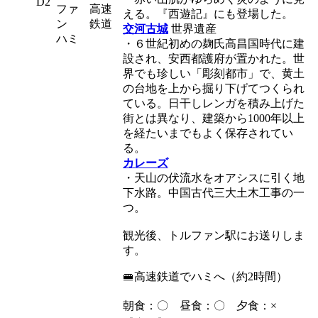
D2
ファ
高速
える。『西遊記』にも登場した。
ン
鉄道
交河古城
世界遺産
ハミ
・６世紀初めの麹氏高昌国時代に建
設され、安西都護府が置かれた。世
界でも珍しい「彫刻都市」で、黄土
の台地を上から掘り下げてつくられ
ている。日干しレンガを積み上げた
街とは異なり、建築から1000年以上
を経たいまでもよく保存されてい
る。
カレーズ
・天山の伏流水をオアシスに引く地
下水路。中国古代三大土木工事の一
つ。
観光後、トルファン駅にお送りしま
す。
🚝高速鉄道でハミへ（約2時間）
朝食：〇 昼食：〇 夕食：×