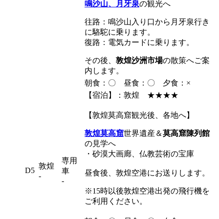
鳴沙山、月牙泉
の観光へ
往路：鳴沙山入り口から月牙泉行き
に駱駝に乗ります。
復路：電気カードに乗ります。
その後、
敦煌沙洲市場
の散策へご案
内します。
朝食：〇 昼食：〇 夕食：×
【宿泊】：敦煌 ★★★★
【敦煌莫高窟観光後、各地へ】
敦煌莫高窟
世界遺産
＆
莫高窟陳列館
の見学へ
・砂漠大画廊、仏教芸術の宝庫
専用
敦煌
D5
車
昼食後、敦煌空港にお送りします。
-
-
※15時以後敦煌空港出発の飛行機を
ご利用ください。