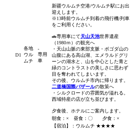
新疆ウルムチ空港/ウルムチ駅にお出
迎えします。
※13時前ウルムチ到着の飛行機/列車
をご利用ください。
🚗専用車にて
天山天池
世界遺産
（1980ｍ）の観光へ
各地
-
・天山山脈の東部支脈・ボゴダ山の
専用
ウル
D1
山腹にある高山湖、エメラルドグリ
車
ムチ
ーンの湖水と、山を中心とした青と
緑のコントラストの美しさに思わず
目を奪われてしまいます。
その後、ウルムチ市内に帰ります。
二道橋国際バザール
の散策へ
・シルクロードの雰囲気が溢れる。
西域特産の店が立ち並びます。
夕食後、ホテルにご案内します。
朝食：× 昼食：〇 夕食：×
【宿泊】：ウルムチ ★★★★