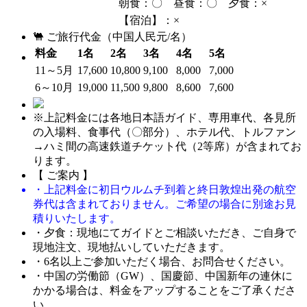
朝食：〇 昼食：〇 夕食：×
【宿泊】：×
🐫 ご旅行代金（中国人民元/名）
料金
1名
2名
3名
4名
5名
11～5月
17,600
10,800
9,100
8,000
7,000
6～10月
19,000
11,500
9,800
8,600
7,600
※上記料金には各地日本語ガイド、専用車代、各見所
の入場料、食事代（〇部分）、ホテル代、トルファン
→ハミ間の高速鉄道チケット代（2等席）が含まれてお
ります。
【 ご案内 】
・上記料金に初日ウルムチ到着と終日敦煌出発の航空
券代は含まれておりません。ご希望の場合に別途お見
積りいたします。
・夕食：現地にてガイドとご相談いただき、ご自身で
現地注文、現地払いしていただきます。
・6名以上ご参加いただく場合、お問合せください。
・中国の労働節（GW）、国慶節、中国新年の連休に
かかる場合は、料金をアップすることをご了承くださ
い。。