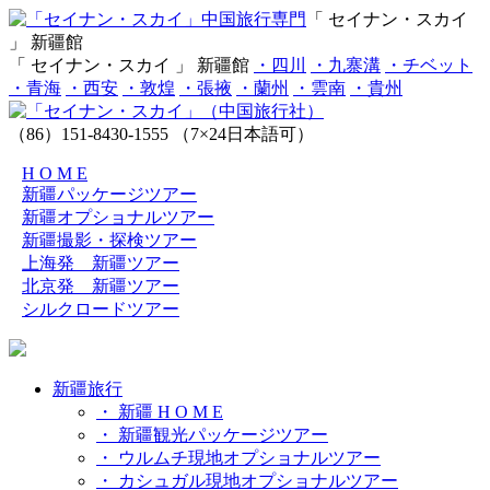
「 セイナン・スカイ
」 新疆館
「 セイナン・スカイ 」 新疆館
・四川
・九寨溝
・チベット
・青海
・西安
・敦煌
・張掖
・蘭州
・雲南
・貴州
（86）151-8430-1555
（7×24日本語可）
H O M E
新疆パッケージツアー
新疆オプショナルツアー
新疆撮影・探検ツアー
上海発 新疆ツアー
北京発 新疆ツアー
シルクロードツアー
新疆旅行
・ 新疆 H O M E
・ 新疆観光パッケージツアー
・ ウルムチ現地オプショナルツアー
・ カシュガル現地オプショナルツアー