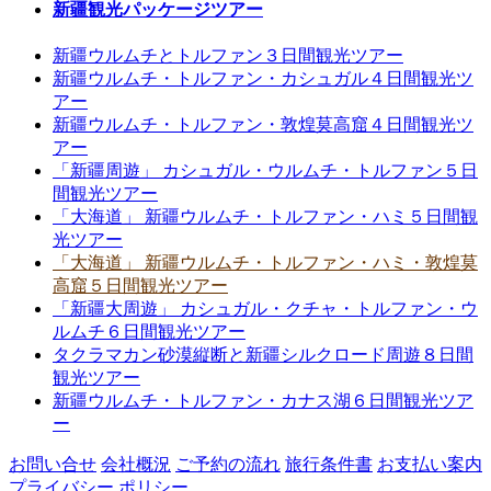
新疆観光パッケージツアー
新疆ウルムチとトルファン３日間観光ツアー
新疆ウルムチ・トルファン・カシュガル４日間観光ツ
アー
新疆ウルムチ・トルファン・敦煌莫高窟４日間観光ツ
アー
「新疆周遊」 カシュガル・ウルムチ・トルファン５日
間観光ツアー
「大海道」 新疆ウルムチ・トルファン・ハミ５日間観
光ツアー
「大海道」 新疆ウルムチ・トルファン・ハミ・敦煌莫
高窟５日間観光ツアー
「新疆大周遊」 カシュガル・クチャ・トルファン・ウ
ルムチ６日間観光ツアー
タクラマカン砂漠縦断と新疆シルクロード周遊８日間
観光ツアー
新疆ウルムチ・トルファン・カナス湖６日間観光ツア
ー
お問い合せ
会社概況
ご予約の流れ
旅行条件書
お支払い案内
プライバシー ポリシー