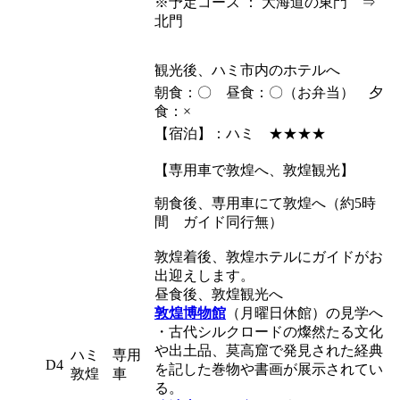
※予定コース ： 大海道の東門 ⇒
北門
観光後、ハミ市内のホテルへ
朝食：〇 昼食：〇（お弁当） 夕
食：×
【宿泊】：ハミ ★★★★
【専用車で敦煌へ、敦煌観光】
朝食後、専用車にて敦煌へ（約5時
間 ガイド同行無）
敦煌着後、敦煌ホテルにガイドがお
出迎えします。
昼食後、敦煌観光へ
敦煌博物館
（月曜日休館）の見学へ
・古代シルクロードの燦然たる文化
や出土品、莫高窟で発見された経典
ハミ
専用
D4
を記した巻物や書画が展示されてい
敦煌
車
る。