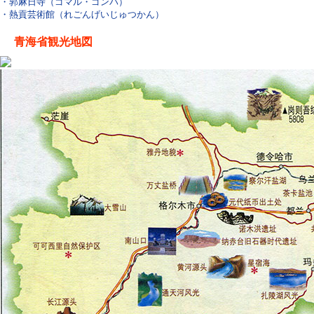
・郭麻日寺（ゴマル・ゴンパ）
・熱貢芸術館（れごんげいじゅつかん）
青海省観光地図