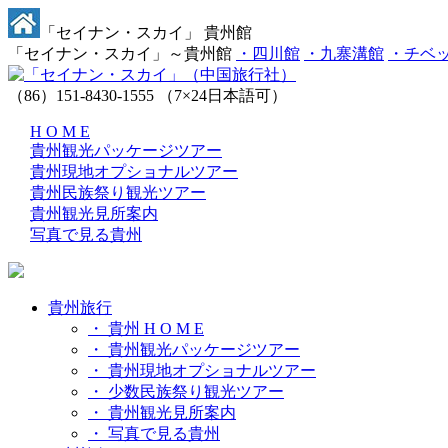
「セイナン・スカイ」 貴州館
「セイナン・スカイ」～貴州館
・四川館
・九寨溝館
・チベ
（86）151-8430-1555
（7×24日本語可）
H O M E
貴州観光パッケージツアー
貴州現地オプショナルツアー
貴州民族祭り観光ツアー
貴州観光見所案内
写真で見る貴州
貴州旅行
・ 貴州 H O M E
・ 貴州観光パッケージツアー
・ 貴州現地オプショナルツアー
・ 少数民族祭り観光ツアー
・ 貴州観光見所案内
・ 写真で見る貴州