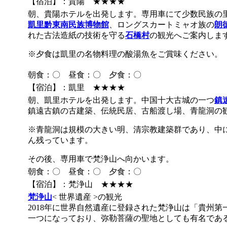
【宿泊】：貴陽 ★★★★
朝、貴陽ホテルを出発します。専用車にて少数民族の
凱里黔東南民族博物館
、ロングスカートミャオ族の
朗
れた古法造紙の技術を守る
石橋村
の観光へご案内しま
※夕食は凱里の名物料理の酸湯魚をご賞味ください。
朝食：〇 昼食：〇 夕食：〇
【宿泊】：凱里 ★★★★
朝、凱里ホテルを出発します。中国十大古城の一つ
鎮
鎮遠古鎮の古建築、伝統民居、古船渡し場、青龍洞の
※青龍洞は規模の大きい明、清宗教建築群であり、中
ん残っています。
その後、専用車で梵浄山へ向かいます。
朝食：〇 昼食：〇 夕食：〇
【宿泊】：梵浄山 ★★★★
梵浄山
< 世界遺産 >
の観光
2018年に世界自然遺産に登録された梵浄山は「貴州
一つになっており、弥勒菩薩の聖地としても有名であ