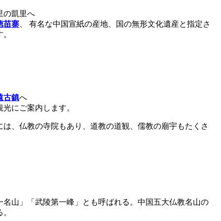
里の凱里へ
徳苗寨
、 有名な中国宣紙の産地、国の無形文化遺産と指定さ
す。
遠古鎮
へ
観光にご案内します。
には、仏教の寺院もあり、道教の道観、儒教の廟宇もたくさ
第一名山」「武陵第一峰」とも呼ばれる。中国五大仏教名山の
る。