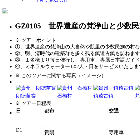
GZ0105 世界遺産の梵浄山と少
※ ツアーポイント
①、世界遺産の梵浄山の大自然や凱里の少数民族の村な
②、明、清時代の建築群も多く残る鎮遠古鎮も訪ねます
③、１名様より毎日催行し、専用車、専属日本語ガイド
④、ミネラルウォーター1本/人・日をサービスいたします。
※ このツアーに関する写真（イメージ）
朗徳苗寨
石橋村
鎮遠古鎮
梵
※ ツアー日程表
日
都市
交通
-
-
D1
貴陽
専用車