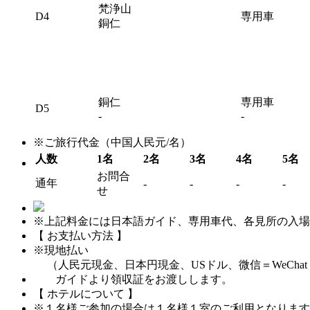
梵浄山
D4
専用車
銅仁
銅仁
専用車
D5
-
-
※ご旅行代金（中国人民元/名）
人数
1名
2名
3名
4名
5名
お問合
通年
-
-
-
-
せ
※上記料金には日本語ガイド、専用車代、各見所の入場
【 お支払い方法 】
※現地払い
（人民元現金、日本円現金、USドル、微信＝WeChat P
ガイドより領収証をお渡しします。
【 ホテルについて 】
※１名様ご参加の場合は１名様１室のご利用となります