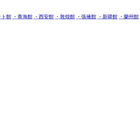
ット館
・青海館
・西安館
・敦煌館
・張掖館
・新疆館
・蘭州館