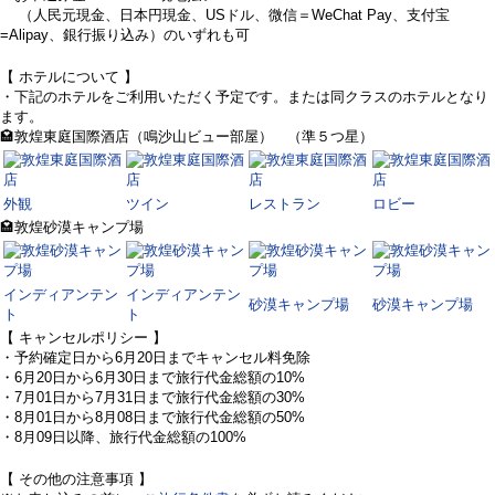
（人民元現金、日本円現金、USドル、微信＝WeChat Pay、支付宝
=Alipay、銀行振り込み）のいずれも可
【 ホテルについて 】
・下記のホテルをご利用いただく予定です。または同クラスのホテルとなり
ます。
🏩敦煌東庭国際酒店（鳴沙山ビュー部屋） （準５つ星）
外観
ツイン
レストラン
ロビー
🏩敦煌砂漠キャンプ場
インディアンテン
インディアンテン
砂漠キャンプ場
砂漠キャンプ場
ト
ト
【 キャンセルポリシー 】
・予約確定日から6月20日までキャンセル料免除
・6月20日から6月30日まで旅行代金総額の10%
・7月01日から7月31日まで旅行代金総額の30%
・8月01日から8月08日まで旅行代金総額の50%
・8月09日以降、旅行代金総額の100%
【 その他の注意事項 】