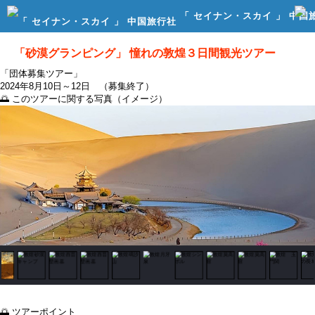
「 セイナン・スカイ 」 中国
行社
「砂漠グランピング」 憧れの敦煌３日間観光ツアー
「団体募集ツアー」
2024年8月10日～12日 （募集終了）
🌅 このツアーに関する写真（イメージ）
🌅 ツアーポイント