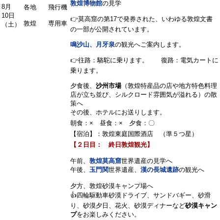
敦煌博物館
の見学
8月
各地
飛行機
10日
👉莫高窟の第17で発券された、いわゆる敦煌文書
敦煌
専用車
（土）
の一部が公開されています。
鳴沙山、月牙泉
の観光へご案内します。
👉往路：駱駝に乗ります。 復路：電気カートに
乗ります。
夕食後、
沙州市場
（敦煌特産品の店や地方特色料理
店が立ち並び、シルクロード雰囲気が溢れる）の散
策へ
その後、ホテルにお送りします。
朝食：× 昼食：× 夕食：〇
【宿泊】：敦煌東庭国際酒店 （準５つ星）
【２日目： 終日敦煌観光】
午前、
敦煌莫高窟
世界遺産
の見学へ
午後、
玉門関
世界遺産
、
漢の長城遺跡
の観光へ
夕方、敦煌砂漠キャンプ場へ
👍四輪駆動車砂漠ドライブ、サンドバギー、砂滑
り、砂漠夕日、花火、砂漠ディナーなど
砂漠キャン
プ
をお楽しみください。