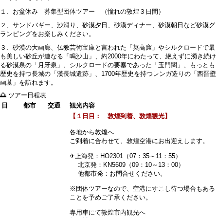
１、お盆休み 募集型団体ツアー （憧れの敦煌３日間）
２、サンドバギー、沙滑り、砂漠夕日、砂漠ディナー、砂漠朝日など砂漠グ
ランピングをお楽しみください。
３、砂漠の大画廊、仏教芸術宝庫と言われた「莫高窟」やシルクロードで最
も美しい砂丘が連なる「鳴沙山」、約2000年にわたって、絶えずに湧き続け
る砂漠泉の「月牙泉」、シルクロードの要塞であった「玉門関」、もっとも
歴史を持つ長城の「漢長城遺跡」、1700年歴史を持つレンガ造りの「西晋壁
画墓」を訪れます。
🌅 ツアー日程表
日
都市
交通
観光内容
【１日目： 敦煌到着、敦煌観光】
各地から敦煌へ
ご到着に合わせて、敦煌空港にお出迎えします。
✈上海発：HO2301（07：35～11：55）
北京発：KN5609（09：10～13：00）
他都市発：お問合せください。
※団体ツアーなので、空港にすこし待つ場合もある
ことを予めご了承ください。
専用車にて敦煌市内観光へ