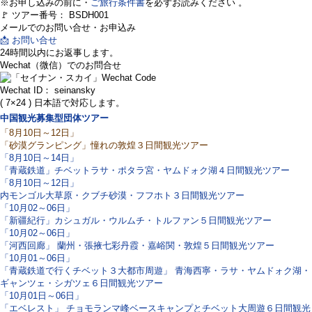
※お申し込みの前に・
ご旅行条件書
を必ずお読みください 。
🚩 ツアー番号： BSDH001
メールでのお問い合せ・お申込み
📩 お問い合せ
24時間以内にお返事します。
Wechat（微信）でのお問合せ
Wechat ID： seinansky
( 7×24 ) 日本語で対応します。
中国観光募集型団体ツアー
「8月10日～12日」
「砂漠グランピング」憧れの敦煌３日間観光ツアー
「8月10日～14日」
「青蔵鉄道」チベットラサ・ポタラ宮・ヤムドォク湖４日間観光ツアー
「8月10日～12日」
内モンゴル大草原・クブチ砂漠・フフホト３日間観光ツアー
「10月02～06日」
「新疆紀行」カシュガル・ウルムチ・トルファン５日間観光ツアー
「10月02～06日」
「河西回廊」 蘭州・張掖七彩丹霞・嘉峪関・敦煌５日間観光ツアー
「10月01～06日」
「青蔵鉄道で行くチベット３大都市周遊」 青海西寧・ラサ・ヤムドォク湖・
ギャンツェ・シガツェ６日間観光ツアー
「10月01日～06日」
「エベレスト」 チョモランマ峰ベースキャンプとチベット大周遊６日間観光