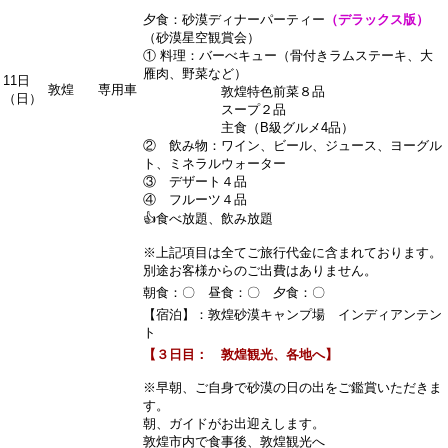
夕食：砂漠ディナーパーティー
（デラックス版）
（砂漠星空観賞会）
① 料理：バーべキュー（骨付きラムステーキ、大
雁肉、野菜など）
11日
敦煌
専用車
敦煌特色前菜８品
（日）
スープ２品
主食（B級グルメ4品）
② 飲み物：ワイン、ビール、ジュース、ヨーグル
ト、ミネラルウォーター
③ デザート４品
④ フルーツ４品
👍食べ放題、飲み放題
※上記項目は全てご旅行代金に含まれております。
別途お客様からのご出費はありません。
朝食：〇 昼食：〇 夕食：〇
【宿泊】：敦煌砂漠キャンプ場 インディアンテン
ト
【３日目： 敦煌観光、各地へ】
※早朝、ご自身で砂漠の日の出をご鑑賞いただきま
す。
朝、ガイドがお出迎えします。
敦煌市内で食事後、敦煌観光へ