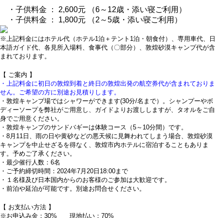
・子供料金 ： 2,600元 （6～12歳・添い寝ご利用）
・子供料金 ： 1,800元 （2～5歳・添い寝ご利用）
※上記料金にはホテル代（ホテル1泊＋テント1泊・朝食付）、専用車代、日
本語ガイド代、各見所入場料、食事代（〇部分）、敦煌砂漠キャンプ代が含
まれております。
【 ご案内 】
・上記料金に初日の敦煌到着と終日の敦煌出発の航空券代が含まれておりま
せん。ご希望の方に別途お見積りします。
・敦煌キャンプ場ではシャワーができます(30分/名まで）。シャンプーやボ
ディーソープを弊社がご用意し、ガイドよりお渡ししますが、タオルをご自
身でご用意ください。
・敦煌キャンプのサンドバギーは体験コース（5～10分間）です。
・8月11日、雨の日や黄砂などの悪天候に見舞われてしまう場合、敦煌砂漠
キャンプを中止せざるを得なく、敦煌市内ホテルに宿泊することもありま
す。予めご了承ください。
・最少催行人数：6名
・ご予約締切時間：2024年7月20日18:00まで
・１名様及び日本国内からのお客様のご参加は大歓迎です。
・前泊や延泊が可能です。別途お問合せください。
【 お支払い方法 】
※お申込み金：30% 現地払い：70%