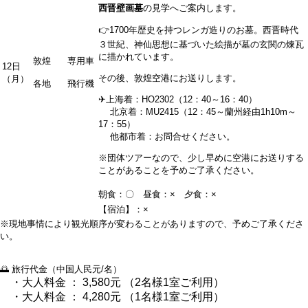
西晋壁画墓
の見学へご案内します。
👉1700年歴史を持つレンガ造りのお墓。西晋時代
３世紀、神仙思想に基づいた絵描が墓の玄関の煉瓦
に描かれています。
敦煌
専用車
12日
その後、敦煌空港にお送りします。
（月）
各地
飛行機
✈上海着：HO2302（12：40～16：40）
北京着：MU2415（12：45～蘭州経由1h10m～
17：55）
他都市着：お問合せください。
※団体ツアーなので、少し早めに空港にお送りする
ことがあることを予めご了承ください。
朝食：〇 昼食：× 夕食：×
【宿泊】：×
※現地事情により観光順序が変わることがありますので、予めご了承くださ
い。
🌅 旅行代金（中国人民元/名）
・大人料金 ： 3,580元 （2名様1室ご利用）
・大人料金 ： 4,280元 （1名様1室ご利用）