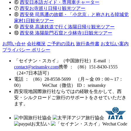
⑥
西安日本語ガイド・専用車チャーター
⑦
西安お寺巡り日帰り観光ツアー
⑧
西安発 司馬遷の故郷・「小北京」と称される韓城党
家村1日観光ツアー
⑨
西安発 高速鉄道で行く洛陽日帰り観光ツアー
⑩
西安発 洛陽龍門石窟と少林寺1日観光ツアー
お問い合せ
会社概況
ご予約の流れ
旅行条件書
お支払い案内
プライバシー ポリシー
「セイナン・スカイ」（中国旅行社）
E-mail ：
contact@seinansky.com
携帯 ： （86）151-8430-1555
（24×7日本語可）
電話 ： （86）28-8558-5699 （月～金 09：00～17：
00）
WeChat（微信） ID： seinansky
西安現地国際旅行社ならではの経験を生かして、西
安・シルクロードご旅行のサポートをさせていただき
ます。