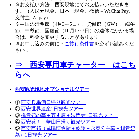
※お支払い方法：西安現地にてお支払いいただきま
す。（人民元現金、日本円現金、微信＝WeChat Pay、
支付宝=Alipay）
※中国の清明節（4月3～5日）、労働節（GW）、端午
節、中秋節、国慶節（10月1～7日）の連休にかかる場
合は、料金を変更することがあります。
※お申し込みの前に・
ご旅行条件書
を必ずお読みくだ
さい 。
⇒ 西安専用車チャーター はこち
らへ
西安観光現地オプショナルツアー
①
西安兵馬俑日帰り観光ツアー
②
西安世界遺産1日観光ツアー
③
楊貴妃の墓＋五丈原＋法門寺1日観光ツアー
④
西安発！ 華山日帰り観光ツアー
⑤
西安西郊（咸陽博物館＋乾陵＋永泰公主墓＋楊貴妃
墓）1日観光ツアー