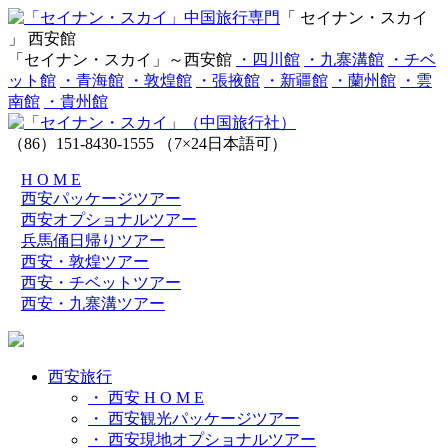
「 セイナン・スカイ
」 西安館
「セイナン・スカイ」～西安館
・四川館
・九寨溝館
・チベ
ット館
・青海館
・敦煌館
・張掖館
・新疆館
・蘭州館
・雲
南館
・貴州館
（86）151-8430-1555
（7×24日本語可）
H O M E
西安パッケージツアー
西安オプショナルツアー
兵馬俑日帰りツアー
西安・敦煌ツアー
西安・チベットツアー
西安・九寨溝ツアー
西安旅行
・ 西安 H O M E
・ 西安観光パッケージツアー
・ 西安現地オプショナルツアー