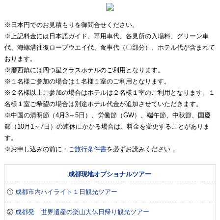
※日本円でのお見積もりを御問合せください。
※上記料金には日本語ガイド、専用車代、各見所の入場料、グリーン車
代、海螺溝往復ロープウエイ代、食事代（〇部分）、ホテル代が含まれて
おります。
※磨西鎮には四つ星クラスホテルのご利用となります。
※１名様ご参加の場合は１名様１室のご利用となります。
※２名様以上ご参加の場合はホテルは２名様１室のご利用となります。１
名様１室ご希望の場合は別途ホテル代金が追加させていただきます。
※中国の清明節（4月3～5日）、労働節（GW）、端午節、中秋節、国慶
節（10月1～7日）の連休にかかる場合は、料金を変更することがありま
す。
※お申し込みの前に・
ご旅行条件書
を必ずお読みください 。
成都現地オプショナルツアー
①
成都市内ハイライト１日観光ツアー
②
成都発 世界遺産の楽山大仏日帰り観光ツアー