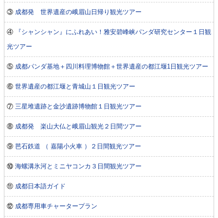
③
成都発 世界遺産の峨眉山日帰り観光ツアー
④
『シャンシャン』にふれあい！雅安碧峰峡パンダ研究センター１日観
光ツアー
⑤
成都パンダ基地＋四川料理博物館＋世界遺産の都江堰1日観光ツアー
⑥
世界遺産の都江堰と青城山１日観光ツアー
⑦
三星堆遺跡と金沙遺跡博物館１日観光ツアー
⑧
成都発 楽山大仏と峨眉山観光２日間ツアー
⑨
芭石鉄道 （ 嘉陽小火車 ）２日間観光ツアー
⑩
海螺溝氷河とミニヤコンカ３日間観光ツアー
⑪
成都日本語ガイド
⑫
成都専用車チャータープラン