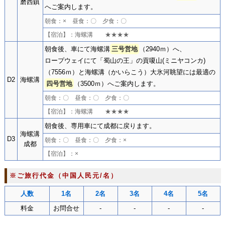
磨西鎮
へご案内します。
朝食：× 昼食：〇 夕食：〇
【宿泊】：海螺溝 ★★★★
朝食後、車にて海螺溝
三号営地
（2940ｍ）へ、
ロープウェイにて「蜀山の王」の貢嗄山(ミニヤコンカ)
（7556ｍ）と海螺溝（かいらこう）大氷河眺望には最適の
D2
海螺溝
四号営地
（3500ｍ）へご案内します。
朝食：〇 昼食：〇 夕食：〇
【宿泊】：海螺溝 ★★★★
朝食後、専用車にて成都に戻ります。
海螺溝
D3
朝食：〇 昼食：〇 夕食：×
成都
【宿泊】：×
※ご旅行代金（中国人民元/名）
人数
1名
2名
3名
4名
5名
料金
お問合せ
-
-
-
-