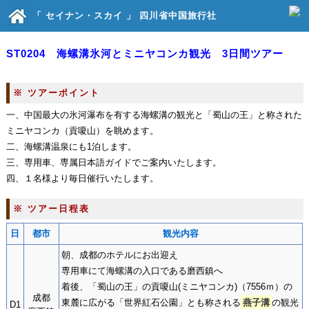
「 セイナン・スカイ 」 四川省中国旅行社
ST0204 海螺溝氷河とミニヤコンカ観光 3日間ツアー
※ ツアーポイント
一、中国最大の氷河瀑布を有する海螺溝の観光と「蜀山の王」と称された
ミニヤコンカ（貢嗄山）を眺めます。
二、海螺溝温泉にも1泊します。
三、専用車、専属日本語ガイドでご案内いたします。
四、１名様より毎日催行いたします。
※ ツアー日程表
日
都市
観光内容
朝、成都のホテルにお出迎え
専用車にて海螺溝の入口である磨西鎮へ
着後、「蜀山の王」の貢嗄山(ミニヤコンカ)（7556ｍ）の
成都
東麓に広がる「世界紅石公園」とも称される
燕子溝
の観光
D1