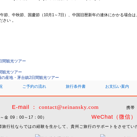
端午節、中秋節、国慶節（10月1～7日）、中国旧暦新年の連休にかかる場合
ださい 。
日間観光ツアー
間観光ツアー
酒の産地・茅台鎮2日間観光ツアー
況
ご予約の流れ
旅行条件書
お支払い案内
E-mail ：
contact@seinansky.com
携帯 
WeChat（微信） I
9 （月～金 09：00～17：00）
際旅行社ならではの経験を生かして、貴州ご旅行のサポートをさせてい