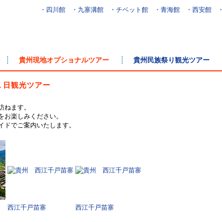
・四川館
・九寨溝館
・チベット館
・青海館
・西安館
貴州現地オプショナルツアー
貴州民族祭り観光ツアー
寨１日観光ツアー
訪ねます。
をお楽しみください。
イドでご案内いたします。
西江千戸苗寨
西江千戸苗寨