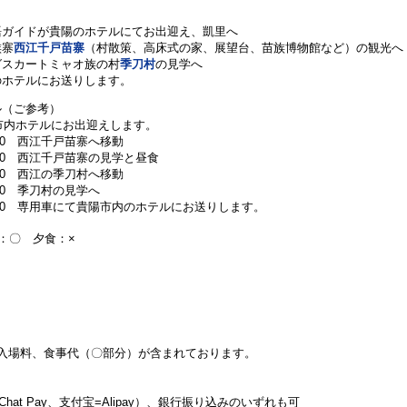
語ガイドが貴陽のホテルにてお出迎え、凱里へ
族寨
西江千戸苗寨
（村散策、高床式の家、展望台、苗族博物館など）の観光へ
グスカートミャオ族の村
季刀村
の見学へ
のホテルにお送りします。
ル（ご参考）
陽市内ホテルにお出迎えします。
：00 西江千戸苗寨へ移動
：30 西江千戸苗寨の見学と昼食
：30 西江の季刀村へ移動
：00 季刀村の見学へ
9：30 専用車にて貴陽市内のホテルにお送りします。
：〇 夕食：×
入場料、食事代（〇部分）が含まれております。
t Pay、支付宝=Alipay）、銀行振り込みのいずれも可