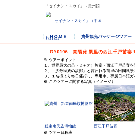
「セイナン・スカイ」～貴州館
H O M E
貴州観光パッケージツアー
GY0106 貴陽発 凱里の西江千戸苗
※ ツアーポイント
１、世界最大の苗（ミャオ）族寨・西江千戸苗寨を
２、「少数民族の故郷」と言われる凱里の田園風景
３、１名様より毎日催行し、専用車、専属日本語ガ
※ このツアーに関する写真（イメージ）
黔東南民族博物館
西江千戸苗寨
※ ツアー日程表