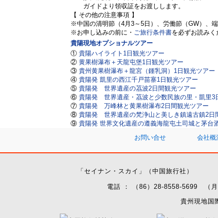
ガイドより領収証をお渡しします。
【 その他の注意事項 】
※中国の清明節（4月3～5日）、労働節（GW）、
※お申し込みの前に・
ご旅行条件書
を必ずお読みく
貴陽現地オプショナルツアー
①
貴陽ハイライト1日観光ツアー
②
黄果樹瀑布＋天龍屯堡1日観光ツアー
③
貴州黄果樹瀑布＋龍宮（鍾乳洞）1日観光ツアー
④
貴陽発 凱里の西江千戸苗寨1日観光ツアー
⑤
貴陽発 世界遺産の茘波2日間観光ツアー
⑥
貴陽発 世界遺産・茘波と少数民族の里・凱里3
⑦
貴陽発 万峰林と黄果樹瀑布2日間観光ツアー
⑧
貴陽発 世界遺産の梵浄山と美しき鎮遠古鎮2日
⑨
貴陽発 世界文化遺産の遵義海龍屯土司城と茅台
お問い合せ
会社概
「セイナン・スカイ」（中国旅行社）
電話 ： （86）28-8558-569
貴州現地国