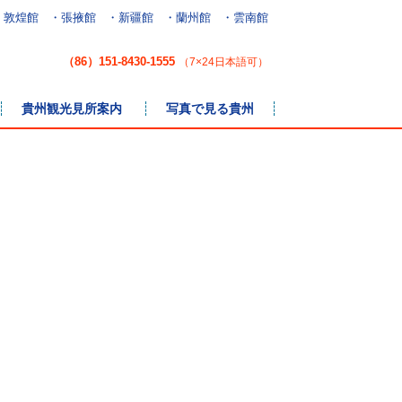
・敦煌館
・張掖館
・新疆館
・蘭州館
・雲南館
（86）151-8430-1555
（7×24日本語可）
貴州観光見所案内
写真で見る貴州