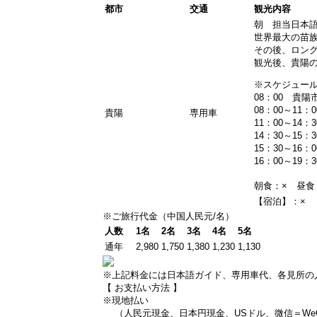
都市
交通
観光内容
朝 担当日本
世界最大の苗
その後、ロン
観光後、貴陽
※スケジュー
08：00 貴
08：00～11
貴陽
専用車
11：00～14
14：30～15
15：30～16
16：00～1
朝食：× 昼食
【宿泊】：×
※ご旅行代金（中国人民元/名）
人数
1名
2名
3名
4名
5名
通年
2,980
1,750
1,380
1,230
1,130
※上記料金には日本語ガイド、専用車代、各見所の
【 お支払い方法 】
※現地払い
（人民元現金、日本円現金、USドル、微信＝WeCha