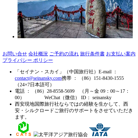
お問い合せ
会社概況
ご予約の流れ
旅行条件書
お支払い案内
プライバシー ポリシー
「セイナン・スカイ」（中国旅行社）
E-mail ：
contact@seinansky.com
携帯 ： （86）151-8430-1555
（24×7日本語可）
電話 ： （86）28-8558-5699 （月～金 09：00～17：
00）
WeChat（微信） ID： seinansky
西安現地国際旅行社ならではの経験を生かして、西
安・シルクロードご旅行のサポートをさせていただき
ます。