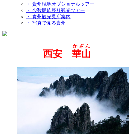
・ 貴州現地オプショナルツアー
・ 少数民族祭り観光ツアー
・ 貴州観光見所案内
・ 写真で見る貴州
かざん
西安
華山