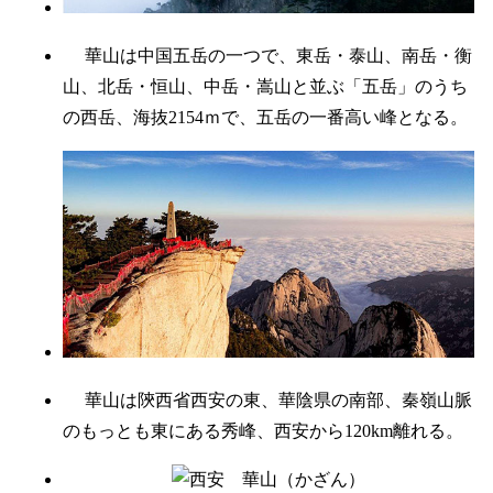
華山は中国五岳の一つで、東岳・泰山、南岳・衡
山、北岳・恒山、中岳・嵩山と並ぶ「五岳」のうち
の西岳、海抜2154ｍで、五岳の一番高い峰となる。
華山は陝西省西安の東、華陰県の南部、秦嶺山脈
のもっとも東にある秀峰、西安から120km離れる。