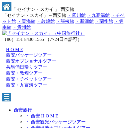
「 セイナン・スカイ 」 西安館
「セイナン・スカイ」～西安館
・四川館
・九寨溝館
・チベ
ット館
・青海館
・敦煌館
・張掖館
・新疆館
・蘭州館
・雲
南館
・貴州館
（86）151-8430-1555
（7×24日本語可）
H O M E
西安パッケージツアー
西安オプショナルツアー
兵馬俑日帰りツアー
西安・敦煌ツアー
西安・チベットツアー
西安・九寨溝ツアー
西安旅行
・ 西安 H O M E
・ 西安観光パッケージツアー
・ 西安現地オプショナルツアー